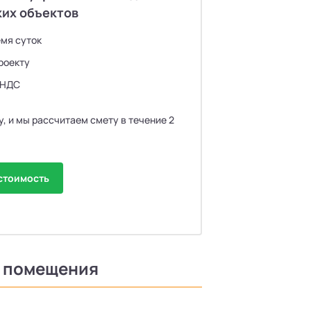
их объектов
емя суток
роекту
 НДС
у, и мы рассчитаем смету в течение 2
стоимость
о помещения