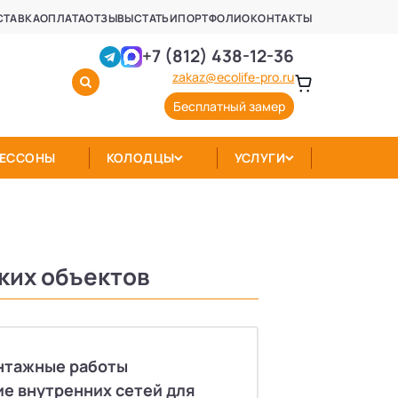
СТАВКА
ОПЛАТА
ОТЗЫВЫ
СТАТЬИ
ПОРТФОЛИО
КОНТАКТЫ
+7 (812) 438-12-36
zakaz@ecolife-pro.ru
Бесплатный замер
КЕССОНЫ
КОЛОДЦЫ
УСЛУГИ
ких объектов
нтажные работы
ие внутренних сетей для