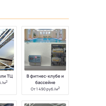
или ТЦ
В фитнес-клубе и
2
бассейне
б./м
2
От 1 490 руб./м