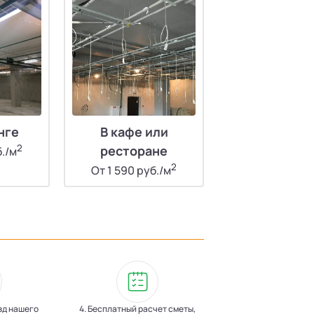
нге
В кафе или
2
ресторане
б./м
2
От 1 590 руб./м
зд нашего
4. Бесплатный расчет сметы,