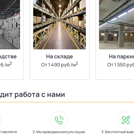
одстве
На складе
На парки
2
2
уб./м
От 1 490 руб./м
От 1 550 ру
дит работа с нами
оставляете
2. Мы проводим консультацию
3. Бесплатный вые