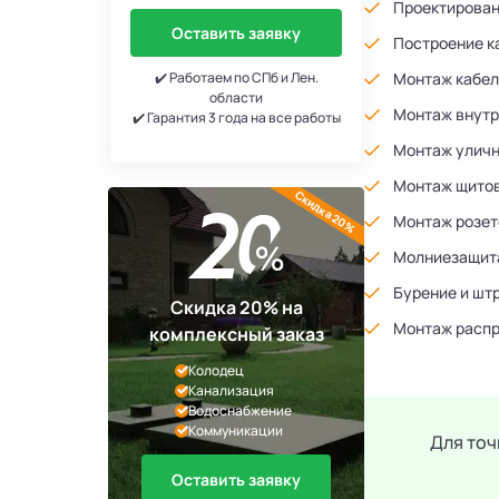
Проектирован
Оставить заявку
Построение к
✔️ Работаем по СПб и Лен.
Монтаж кабел
области
Монтаж внутр
✔️ Гарантия 3 года на все работы
Монтаж уличн
Монтаж щитов
Скидка 20%
Монтаж розет
Молниезащита
Бурение и шт
Скидка 20% на
Монтаж распр
комплексный заказ
Колодец
Канализация
Водоснабжение
Коммуникации
Для точ
Оставить заявку