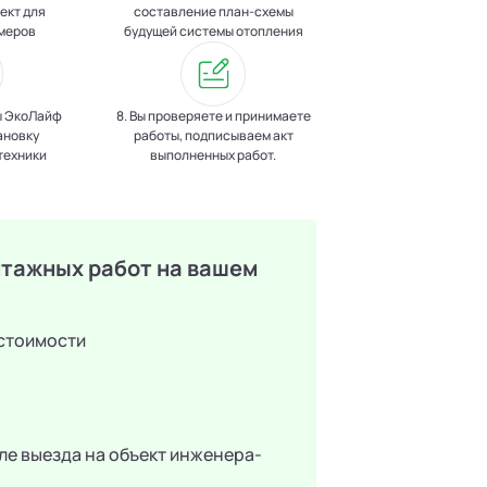
ект для
составление план-схемы
меров
будущей системы отопления
ы ЭкоЛайф
8. Вы проверяете и принимаете
ановку
работы, подписываем акт
техники
выполненных работ.
тажных работ на вашем
 стоимости
ле выезда на объект инженера-