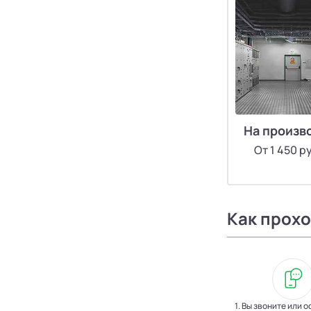
На произв
От 1 450 р
Как прохо
1. Вы звоните или 