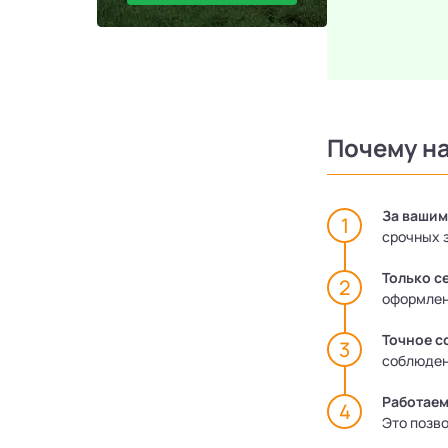
Почему н
За вашим
срочных 
Только с
оформлен
Точное с
соблюден
Работаем
Это позво