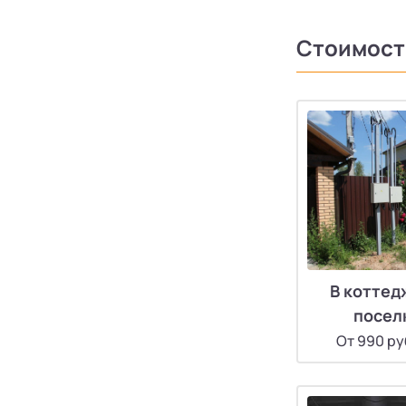
Стоимост
В котте
посел
От 990 ру