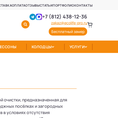
СТАВКА
ОПЛАТА
ОТЗЫВЫ
СТАТЬИ
ПОРТФОЛИО
КОНТАКТЫ
+7 (812) 438-12-36
zakaz@ecolife-pro.ru
Бесплатный замер
КЕССОНЫ
КОЛОДЦЫ
УСЛУГИ
й очистки, предназначенная для
теджных посёлках и загородных
в в условиях отсутствия