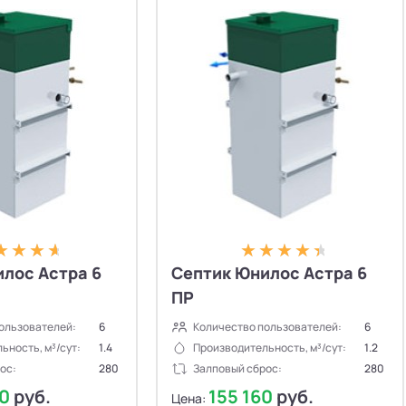
лос Астра 6
Септик Юнилос Астра 6
ПР
ользователей:
6
Количество пользователей:
6
ьность, м³/сут:
1.4
Производительность, м³/сут:
1.2
ос:
280
Залповый сброс:
280
50
руб.
155 160
руб.
Цена: