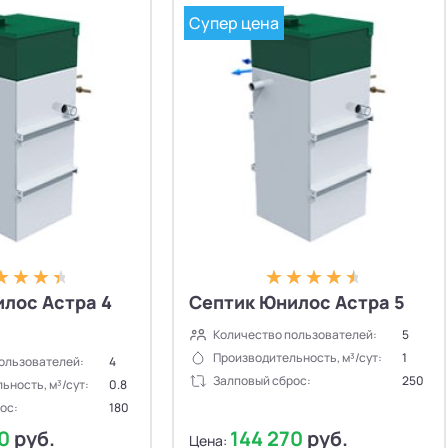
Супер цена
пользователей ↓
лос Астра 4
Септик Юнилос Астра 5
Количество пользователей:
5
Производительность, м³/сут:
1
ользователей:
4
Залповый сброс:
250
ьность, м³/сут:
0.8
ос:
180
20
руб.
144 270
руб.
Цена: