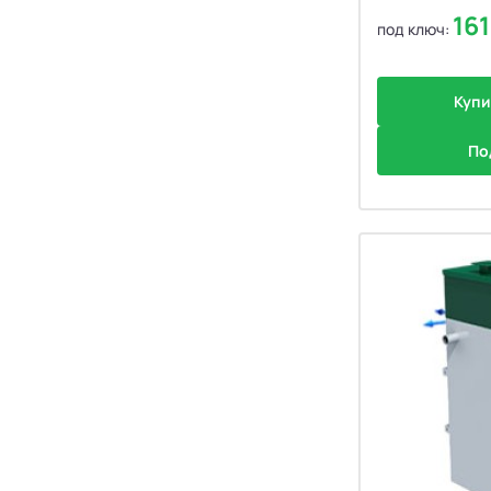
Септики Flotenk STA
13
16
под ключ:
Септики БиоДевaйс
39
Купи
Септики Топас-С
34
По
Септики Оптима
30
Септики БиоДека
28
Септики Генезис
14