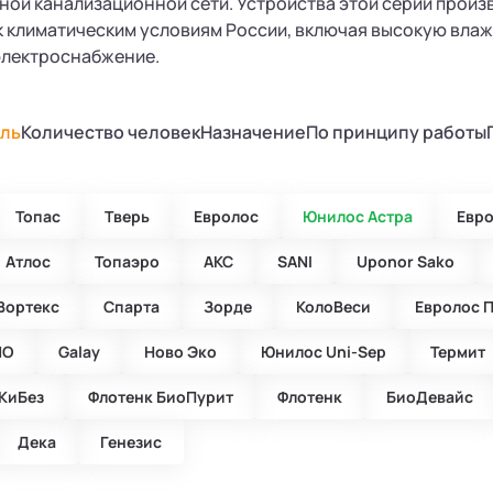
ой канализационной сети. Устройства этой серии произ
 климатическим условиям России, включая высокую вла
электроснабжение.
ль
Количество человек
Назначение
По принципу работы
Топас
Тверь
Евролос
Юнилос Астра
Евр
Атлос
Топаэро
АКС
SANI
Uponor Sako
Вортекс
Спарта
Зорде
КолоВеси
Евролос 
ИО
Galay
Ново Эко
Юнилос Uni-Sep
Термит
КиБез
Флотенк БиоПурит
Флотенк
БиоДевaйс
Дека
Генезис