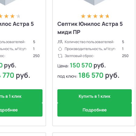
лос Астра 5
Септик Юнилос Астра 5
миди ПР
ользователей:
5
Количество пользователей:
5
ьность, м³/сут:
1
Производительность, м³/сут:
1
ос:
250
Залповый сброс:
250
70
руб.
150 570
руб.
Цена:
4 770
руб.
186 570
руб.
под ключ:
ть в 1 клик
Купить в 1 клик
дробнее
Подробнее