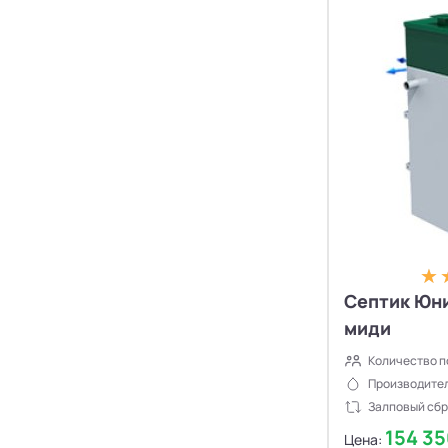
Септик Юни
миди
Количество п
Производител
Залповый сбр
154 3
Цена: