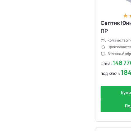
Септик Юни
ПР
Количество п
Производител
Залповый сбр
148 7
Цена:
18
под ключ:
Купи
По