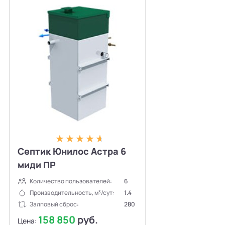
Септик Юнилос Астра 6
миди ПР
Количество пользователей:
6
Производительность, м³/сут:
1.4
Залповый сброс:
280
158 850
руб.
Цена: