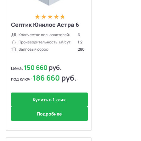
Септик Юнилос Астра 6
Количество пользователей:
6
Производительность, м³/сут:
1.2
Залповый сброс:
280
150 660
руб.
Цена:
186 660
руб.
под ключ:
Купить в 1 клик
Подробнее