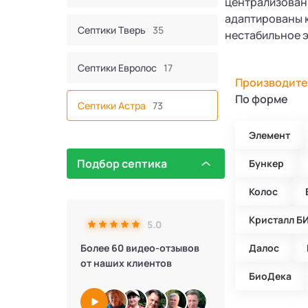
централизованн
адаптированы к
Септики Тверь
35
нестабильное 
Септики Евролос
17
Производите
По форме
Септики Астра
73
Элемент
Септик Евробион
60
Подбор септика
Бункер
Септики КИТ
44
Колос
Септики Итал
16
Кристалл Б
5.0
Более 60 видео-отзывов
Далос
Септики Bunker
2
от наших клиентов
БиоДека
Септики Атлос
10