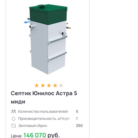
Септик Юнилос Астра 5
миди
Количество пользователей:
5
Производительность, м³/сут:
1
Залповый сброс:
250
146 070
руб.
Цена: