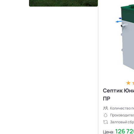
Септики Ново Эко
4
Количество 
По убыванию
Септики Uni-Sep
10
Септики Термит
5
Септики VODANOFF
9
Септики Волгарь
14
Септики Далос
6
Септик Юни
ПР
Септики КиБез
4
Количество п
Производител
Септики БиоПурит
5
Залповый сбр
126 7
Цена: