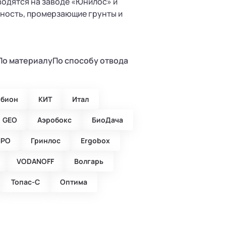
водятся на заводе «Юнилос» и
жность, промерзающие грунты и
По материалу
По способу отвода
обион
КИТ
Итал
GEO
Аэробокс
БиоДача
ПРО
Гринлос
Ergobox
VODANOFF
Волгарь
Топас-С
Оптима