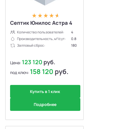
Септик Юнилос Астра 4
Количество пользователей:
4
Производительность, м³/сут:
0.8
Залповый сброс:
180
123 120
руб.
Цена:
158 120
руб.
под ключ:
Купить в 1 клик
Подробнее