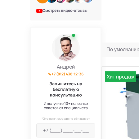
Смотреть видео-отзывы
Септики Топаэро
30
Септики АКС
10
Септики SANI
4
Септики GEO
6
Андрей
+7 (812) 438-12-36
Хит продаж
Септики Аэробокс
4
Запишитесь на
бесплатную
консультацию
Септики БиоДача
7
И получите 10+ полезных
советов от специалиста
Септики Колос
3
*Это ни к чему вас не обязывает
Септики Вортекс
50