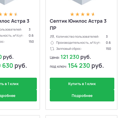
лос Астра 3
Септик Юнилос Астра 3
ПР
ользователей:
3
ьность, м³/сут:
0.6
Количество пользователей:
3
ос:
150
Производительность, м³/сут:
0.6
✕
Залповый сброс:
150
30
руб.
121 230
руб.
Цена:
ности
0 630
руб.
154 230
руб.
под ключ:
ла дешёвые
ю цены
ть в 1 клик
Купить в 1 клик
ла дорогие
дробнее
Подробнее
ены
ельность ↓
ванию