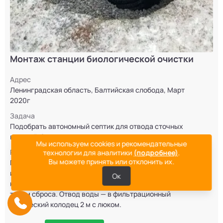
Монтаж станции биологической очистки
Адрес
Ленинградская область, Балтийская слобода, Март
2020г
Задача
Подобрать автономный септик для отвода сточных
вод на 5-6 человек.
Мы используем cookies и рекомендательные
Решение
технологии для аналитики
(подробнее)
.
Вы можете принять или отклонить их.
Поскольку уровень грунтовых вод низкий
и водопоглащение почвы хорошее — выбрали
Ок
надежную автономную станцию Топас с самотёчным
типом сброса. Отвод воды — в фильтрационный
конический колодец 2 м с люком.