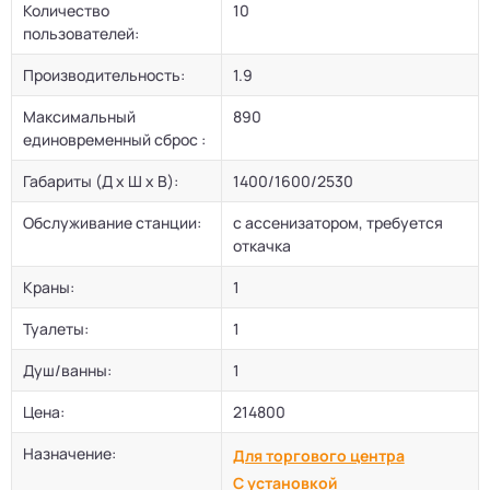
Количество
10
пользователей:
Производительность:
1.9
Максимальный
890
единовременный сброс :
Габариты (Д х Ш х В):
1400/1600/2530
Обслуживание станции:
с ассенизатором, требуется
откачка
Краны:
1
Туалеты:
1
Душ/ванны:
1
Цена:
214800
Назначение:
Для торгового центра
С установкой