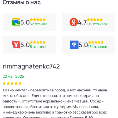
Отзывы о нас
5.0
4.7
52 отзыва
112 отзывов
5.0
5.0
5 отзывов
13 отзывов
rimmagnatenko742
22 мая 2025
2
Давно мечтали переехать за город, и вот наконец‑то наша
Р
мечта сбылась! Единственное, что немного омрачало
п
е
радость — отсутствие нормальной канализации. Соседи
Е
посоветовали обратиться в эту фирму. Мы позвонили,
о
и менеджер очень вежливо и грамотно рассказал обо всех
м
вариантах. Остановились на септике Евролос БИО.
п