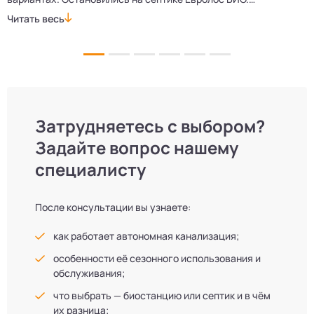
Монтажники приехали вовремя, установили всё быстро
д
Читать весь
Ч
и аккуратно. Теперь в доме все удобства, нарадоваться
л
не можем!
Затрудняетесь с выбором?
Задайте вопрос нашему
специалисту
После консультации вы узнаете:
как работает автономная канализация;
особенности её сезонного использования и
обслуживания;
что выбрать — биостанцию или септик и в чём
их разница;