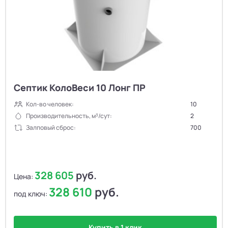
Септик КолоВеси 10 Лонг ПР
Кол-во человек:
10
Производительность, м³/сут:
2
Залповый сброс:
700
328 605
руб.
Цена:
328 610
руб.
под ключ:
Купить в 1 клик