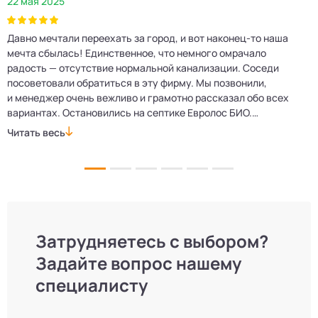
22 мая 2025
2
Давно мечтали переехать за город, и вот наконец‑то наша
Р
мечта сбылась! Единственное, что немного омрачало
п
е
радость — отсутствие нормальной канализации. Соседи
Е
посоветовали обратиться в эту фирму. Мы позвонили,
о
и менеджер очень вежливо и грамотно рассказал обо всех
м
вариантах. Остановились на септике Евролос БИО.
п
Монтажники приехали вовремя, установили всё быстро
д
Читать весь
Ч
и аккуратно. Теперь в доме все удобства, нарадоваться
л
не можем!
Затрудняетесь с выбором?
Задайте вопрос нашему
специалисту