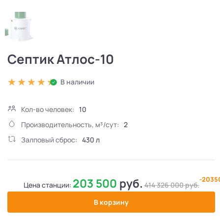
Септик Атлос-10
В наличии
Кол-во человек:
10
Производительность, м³/сут:
2
Залповый сброс:
430 л
-2035
203 500
руб.
Цена станции:
414 326 000
руб.
В корзину