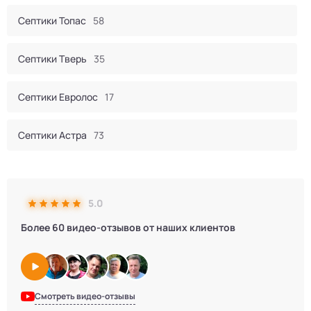
Септики Топас
58
Септики Тверь
35
Септики Евролос
17
Септики Астра
73
Септик Евробион
60
5.0
Септики КИТ
44
Более 60 видео-отзывов от наших клиентов
Септики Итал
16
Септики Bunker
2
Смотреть видео-отзывы