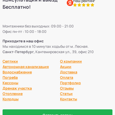
Наш рейтинг
Бесплатно!
Септики Flotenk STA
13
Монтажники без выходных: 09:00 - 21:00
Септики БиоДевaйс
39
Офис пн-пт : 10:00 - 18:00
Приходите в наш офис
Септики Топас-С
34
Мы находимся в 10 минутах ходьбы от м. Лесная.
Санкт-Петербург,
Кантемировская ул., 39, офис 210
Септики Оптима
30
Септики
О компании
Автономная канализация
Акции
Септики БиоДека
28
Водоснабжение
Доставка
Погреба
Оплата
Кессоны
Портфолио
Септики Генезис
14
Дренаж участка
Отзывы
Отопление
Статьи
Колодцы
Контакты