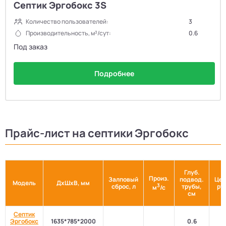
Септик Эргобокс 3S
Количество пользователей:
3
Производительность, м³/сут:
0.6
Под заказ
Подробнее
Прайс-лист на септики Эргобокс
Глуб.
Произ.
Залповый
подвод.
Цен
Модель
ДхШхВ, мм
3
сброс, л
трубы,
ру
м
/с
см
Септик
Эргобокс
1635*785*2000
0.6