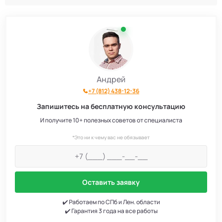
Септики Атлос
10
Септики Топаэро
30
Септики АКС
10
Андрей
+7 (812) 438-12-36
Септики SANI
4
Запишитесь на бесплатную консультацию
Септики GEO
6
И получите 10+ полезных советов от специалиста
*Это ни к чему вас не обязывает
Септики Аэробокс
4
Септики БиоДача
7
Оставить заявку
Септики Колос
3
✔️ Работаем по СПб и Лен. области
✔️ Гарантия 3 года на все работы