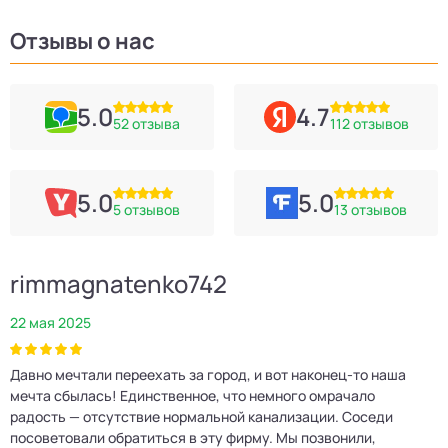
Отзывы о нас
5.0
4.7
52 отзыва
112 отзывов
5.0
5.0
5 отзывов
13 отзывов
rimmagnatenko742
22 мая 2025
2
Давно мечтали переехать за город, и вот наконец‑то наша
Р
мечта сбылась! Единственное, что немного омрачало
п
е
радость — отсутствие нормальной канализации. Соседи
Е
посоветовали обратиться в эту фирму. Мы позвонили,
о