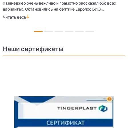
и менеджер очень вежливо и грамотно рассказал обо всех
м
вариантах. Остановились на септике Евролос БИО.
п
Монтажники приехали вовремя, установили всё быстро
д
Читать весь
Ч
и аккуратно. Теперь в доме все удобства, нарадоваться
л
не можем!
Наши сертификаты