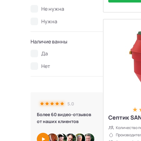
Не нужна
Нужна
Наличие ванны
Да
Нет
5.0
Более 60 видео-отзывов
Септик SAN
от наших клиентов
Количество п
Производител