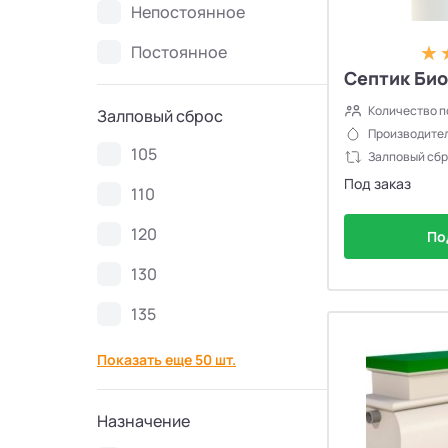
Непостоянное
Септики Ново Эко
4
Постоянное
Септики Uni-Sep
10
Септик Био
Количество п
Залповый сброс
Септики Термит
5
Производител
105
Залповый сбр
Под заказ
Септики VODANOFF
9
110
120
По
Септики Волгарь
14
130
Септики Далос
6
135
Септики КиБез
4
Показать еще 50 шт.
Септики БиоПурит
5
Назначение