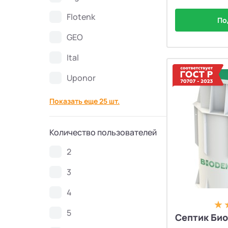
Flotenk
Септики Топаэро
30
По
GEO
Септики АКС
10
Ital
Септики SANI
4
Uponor
Показать еще 25 шт.
Септики GEO
6
Септики Аэробокс
4
Количество пользователей
2
Септики БиоДача
7
3
Септики Колос
3
4
5
Септики Вортекс
50
Септик Био