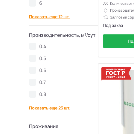
6
Количество п
Септики Спарта
21
Производител
Показать еще 12 шт.
Залповый сбр
Септики Zorde
34
Под заказ
Производительность, м³/сут
Септики КолоВеси
28
По
0.4
Септики Евролос ПРО
11
0.5
0.6
Септики Гринлос
30
0.7
Септики Эргобокс
7
0.8
Септики Кристалл БИО
8
Показать еще 23 шт.
Септики Galay
6
Проживание