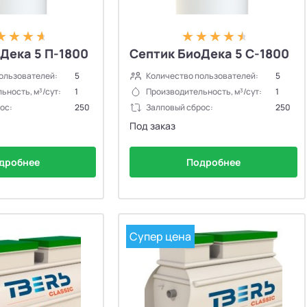
Дека 5 П-1800
Септик БиоДека 5 C-1800
ользователей:
5
Количество пользователей:
5
ьность, м³/сут:
1
Производительность, м³/сут:
1
ос:
250
Залповый сброс:
250
Под заказ
дробнее
Подробнее
Супер цена