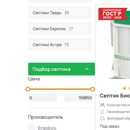
Септики Тверь
35
Септики Евролос
17
Септики Астра
73
Септик Евробион
60
Подбор септика
Септики КИТ
44
Цена
Септики Итал
16
Септик Био
Количество п
Септики Bunker
2
Производител
Производитель
Залповый сбр
Септики Атлос
10
Под заказ
Ergobox