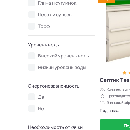
Глина и суглинок
Песок и супесь
Торф
Уровень воды
Высокий уровень воды
Низкий уровень воды
Септик Тве
Энергонезависимость
Количество п
Производител
Да
Залповый сбр
Нет
Под заказ
По
Необходимость откачки