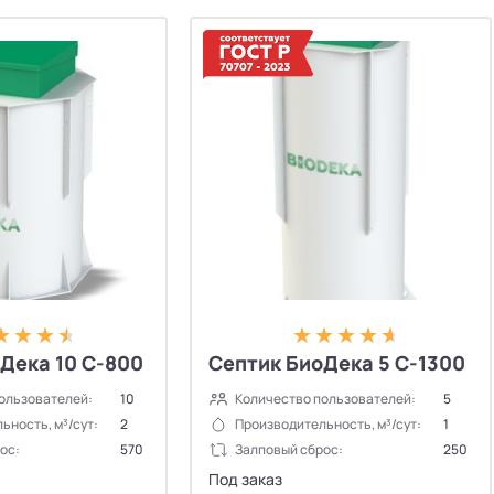
Дека 10 С-800
Септик БиоДека 5 C-1300
ользователей:
10
Количество пользователей:
5
ьность, м³/сут:
2
Производительность, м³/сут:
1
ос:
570
Залповый сброс:
250
Под заказ