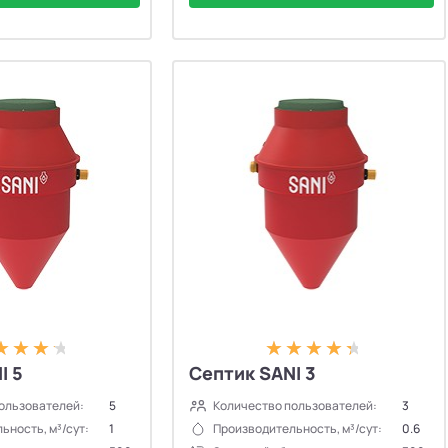
I 5
Септик SANI 3
ользователей:
5
Количество пользователей:
3
ьность, м³/сут:
1
Производительность, м³/сут:
0.6