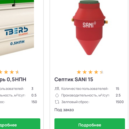
рь 0,5НПН
Септик SANI 15
ользователей:
3
Количество пользователей:
15
ьность, м³/сут:
0.5
Производительность, м³/сут:
2.5
ос:
150
Залповый сброс:
1500
Под заказ
дробнее
Подробнее