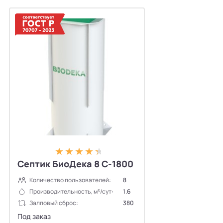
Септик БиоДека 8 С-1800
Количество пользователей:
8
Производительность, м³/сут:
1.6
Залповый сброс:
380
Под заказ