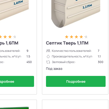
рь 1,6ПМ
Септик Тверь 1,1ПМ
ользователей:
9
Количество пользователей:
7
ьность, м³/сут:
1.5
Производительность, м³/сут:
1.1
ос:
450
Залповый сброс:
300
Под заказ
дробнее
Подробнее