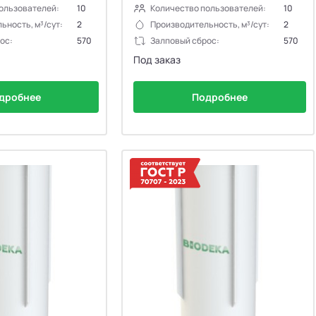
ользователей:
10
Количество пользователей:
10
ьность, м³/сут:
2
Производительность, м³/сут:
2
ос:
570
Залповый сброс:
570
Под заказ
дробнее
Подробнее