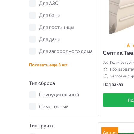
Для АЗС
Септики Flotenk STA
13
Для бани
Септики БиоДевaйс
39
Для гостиницы
Септики Топас-С
34
Для дачи
Для загородного дома
Септик Тве
Септики Оптима
30
Количество п
Показать еще 8 шт.
Септики БиоДека
28
Производител
Залповый сбр
Тип сброса
Под заказ
Септики Генезис
14
Принудительный
По
Самотёчный
Тип грунта
Акция