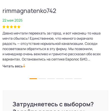
rimmagnatenko742
22 мая 2025
2
Давно мечтали переехать за город, и вот наконец‑то наша
Р
мечта сбылась! Единственное, что немного омрачало
п
е
радость — отсутствие нормальной канализации. Соседи
Е
посоветовали обратиться в эту фирму. Мы позвонили,
о
и менеджер очень вежливо и грамотно рассказал обо всех
м
вариантах. Остановились на септике Евролос БИО.
п
Монтажники приехали вовремя, установили всё быстро
д
Читать весь
Ч
и аккуратно. Теперь в доме все удобства, нарадоваться
л
не можем!
Затрудняетесь с выбором?