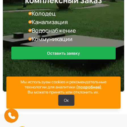
Септики Гринлос
30
Колодец
Септики Эргобокс
7
Канализация
Водоснабжение
Септики Кристалл БИО
8
Коммуникации
Септики Galay
6
Оставить заявку
Септики Ново Эко
4
Септики Uni-Sep
10
Мы используем cookies и рекомендательные
технологии для аналитики
(подробнее)
.
Вы можете принять или отклонить их.
Септики Термит
5
Ок
Септики VODANOFF
9
Септики Волгарь
14