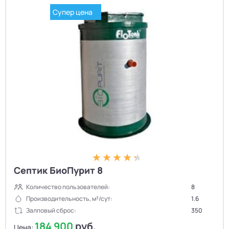
Супер цена
Септик БиоПурит 8
Количество пользователей:
8
Производительность, м³/сут:
1.6
Залповый сброс:
350
184 900
руб.
Цена: