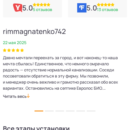
5.0
5.0
5 отзывов
13 отзывов
rimmagnatenko742
22 мая 2025
2
Давно мечтали переехать за город, и вот наконец‑то наша
Р
мечта сбылась! Единственное, что немного омрачало
п
е
радость — отсутствие нормальной канализации. Соседи
Е
посоветовали обратиться в эту фирму. Мы позвонили,
о
и менеджер очень вежливо и грамотно рассказал обо всех
м
вариантах. Остановились на септике Евролос БИО.
п
Монтажники приехали вовремя, установили всё быстро
д
Читать весь
Ч
и аккуратно. Теперь в доме все удобства, нарадоваться
л
не можем!
Все этапы установки