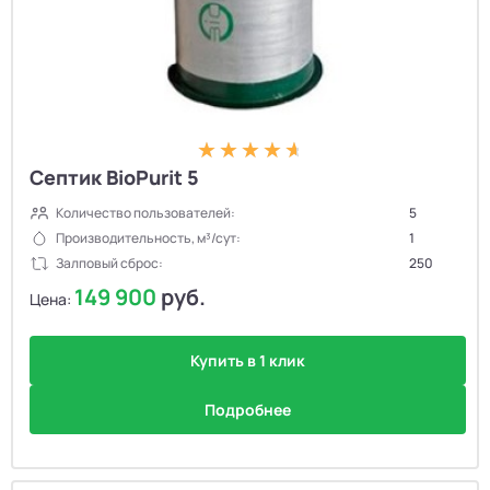
Септик BioPurit 5
Количество пользователей:
5
Производительность, м³/сут:
1
Залповый сброс:
250
149 900
руб.
Цена:
Купить в 1 клик
Подробнее