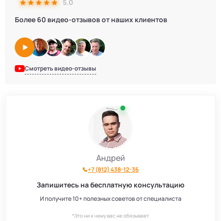
5.0
Септики КИТ
44
Более 60 видео-отзывов от наших клиентов
Септики Итал
16
Септики Bunker
2
Смотреть видео-отзывы
Септики Атлос
10
Септики Топаэро
30
Септики АКС
10
Андрей
+7 (812) 438-12-36
Септики SANI
4
Запишитесь на бесплатную консультацию
Септики GEO
6
И получите 10+ полезных советов от специалиста
*Это ни к чему вас не обязывает