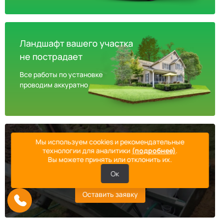
Ландшафт вашего участка
не пострадает
Все работы по установке
проводим аккуратно
Мы используем cookies и рекомендательные
Монтаж с расширенной гарантией 3 года
технологии для аналитики
(подробнее)
.
Вы можете принять или отклонить их.
После всех работ даем гарантию
на выполненный монтаж
Ок
Оставить заявку