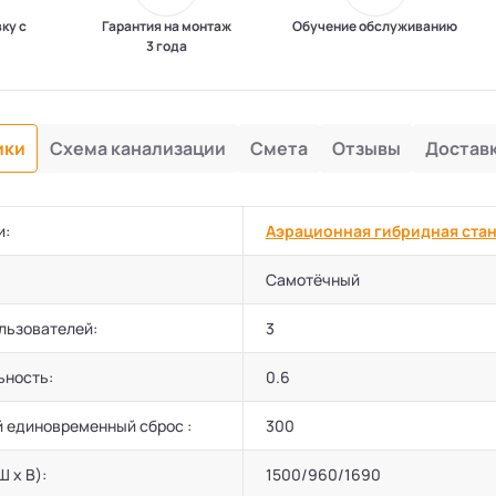
вку с
Гарантия на монтаж
Обучение обслуживанию
3 года
ики
Схема канализации
Смета
Отзывы
Достав
и:
Аэрационная гибридная стан
Самотёчный
льзователей:
3
ьность:
0.6
 единовременный сброс :
300
Ш х В):
1500/960/1690