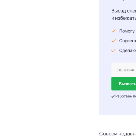
Выезд спе
и избежат
Помогу 
Сориент
Сделаю
Вызвать
✔️ Работаем п
Совсем недавно