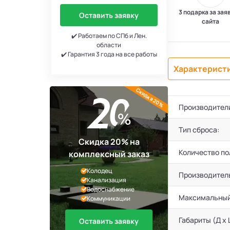
3 подарка за зая
Оставить заявку
сайта
✔️ Работаем по СПб и Лен.
области
✔️ Гарантия 3 года на все работы
Характерист
Скидка 20%
Производител
Тип сброса:
Скидка 20% на
Количество по
комплексный заказ
Колодец
Производител
Канализация
Водоснабжение
Максимальный
Коммуникации
Габариты (Д х 
Оставить заявку