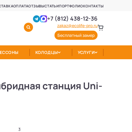
СТАВКА
ОПЛАТА
ОТЗЫВЫ
СТАТЬИ
ПОРТФОЛИО
КОНТАКТЫ
+7 (812) 438-12-36
zakaz@ecolife-pro.ru
Бесплатный замер
КЕССОНЫ
КОЛОДЦЫ
УСЛУГИ
бридная станция Uni-
3