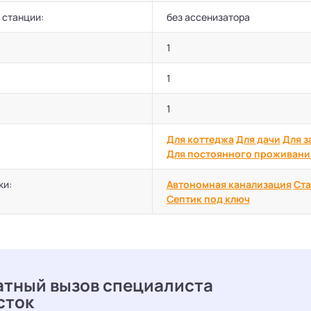
 станции:
без ассенизатора
1
1
1
Для коттеджа
Для дачи
Для з
Для постоянного проживани
ки:
Автономная канализация
Ста
Септик под ключ
атный вызов специалиста
сток