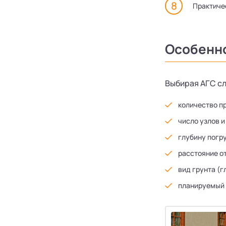
Практиче
Особенно
Выбирая АГС с
количество п
число узлов и
глубину погр
расстояние о
вид грунта (г
планируемый 