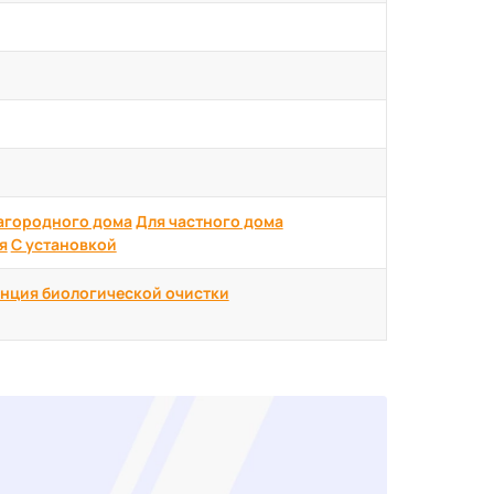
агородного дома
Для частного дома
я
С установкой
нция биологической очистки