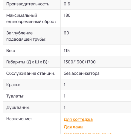
Производительность:
0.6
Максимальный
180
единовременный сброс :
Заглубление
60
подводящей трубы:
Вес:
115
Габариты (Д х Ш х В):
1300/1300/1700
Обслуживание станции:
без ассенизатора
Краны:
1
Туалеты:
1
Душ/ванны:
1
Назначение:
Для коттеджа
Для дачи