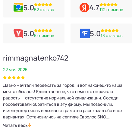
5.0
4.7
52 отзыва
112 отзывов
5.0
5.0
5 отзывов
13 отзывов
rimmagnatenko742
22 мая 2025
2
Давно мечтали переехать за город, и вот наконец‑то наша
Р
мечта сбылась! Единственное, что немного омрачало
п
е
радость — отсутствие нормальной канализации. Соседи
Е
посоветовали обратиться в эту фирму. Мы позвонили,
о
и менеджер очень вежливо и грамотно рассказал обо всех
м
вариантах. Остановились на септике Евролос БИО.
п
Монтажники приехали вовремя, установили всё быстро
д
Читать весь
Ч
и аккуратно. Теперь в доме все удобства, нарадоваться