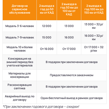
2 выезда в
Договор на
2 выезда в
2 выезда в
год 50 км до
сервисное
год до 50
год 100 км до
100 км от
обслуживание
км от КАД
150 км от КАД
КАД
13 000 + 32 р/
Модель 3-6 человек
12 000
13 000
км
16 000 + 32 р/
Модель 7-9 человек
15 000
16 000
км
Модель 10 и более
От 17 000 + 32
От 16 000
От 17 000
человек
р/км
Консервация на
зимний период без
В подарок при заключении договора
учета материалов
Материалы для
Предоставляются заказчиком
консервации
Расконсервация
В подарок при заключении договора
септика
Аварийный выезд по
Один бесплатный выезд в рамках договора
договору
*При заключении годового договора – скидки!