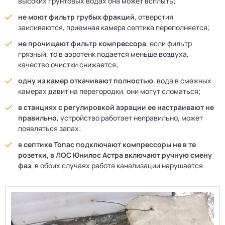
высоких грунтовых водах она может всплыть;
не моют фильтр грубых фракций
, отверстия
заиливаются, приемная камера септика переполняется;
не прочищают фильтр компрессора
, если фильтр
грязный, то в аэротенк подается меньше воздуха,
качество очистки снижается;
одну из камер откачивают полностью
, вода в смежных
камерах давит на перегородки, они могут сломаться;
в станциях с регулировкой аэрации ее настраивают не
правильно
, устройство работает неправильно, может
появляться запах;
в септике Топас подключают компрессоры не в те
розетки, в ЛОС Юнилос Астра включают ручную смену
фаз
, в обоих случаях работа канализации нарушается.