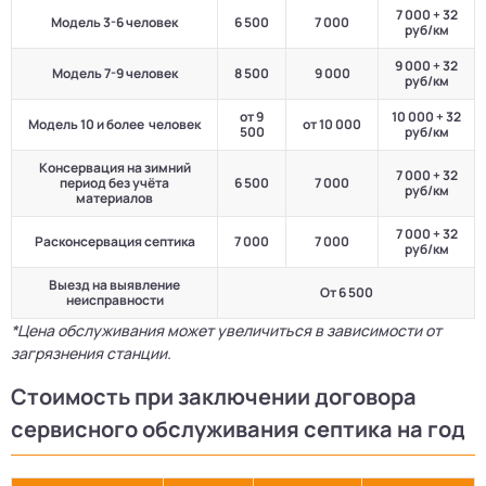
7 000 + 32
Модель 3-6 человек
6 500
7 000
руб/км
9 000 + 32
Модель 7-9 человек
8 500
9 000
руб/км
от 9
10 000 + 32
Модель 10 и более человек
от 10 000
500
руб/км
Консервация на зимний
7 000 + 32
период без учёта
6 500
7 000
руб/км
материалов
7 000 + 32
Расконсервация септика
7 000
7 000
руб/км
Выезд на выявление
От 6 500
неисправности
*Цена обслуживания может увеличиться в зависимости от
загрязнения станции.
Стоимость при заключении договора
сервисного обслуживания септика на год