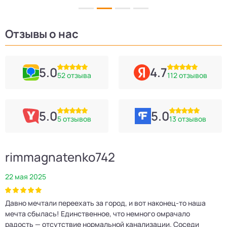
Отзывы о нас
5.0
4.7
52 отзыва
112 отзывов
5.0
5.0
5 отзывов
13 отзывов
rimmagnatenko742
22 мая 2025
2
Давно мечтали переехать за город, и вот наконец‑то наша
Р
мечта сбылась! Единственное, что немного омрачало
п
е
радость — отсутствие нормальной канализации. Соседи
Е