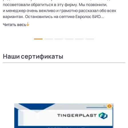
посоветовали обратиться в эту фирму. Мы позвонили,
о
и менеджер очень вежливо и грамотно рассказал обо всех
м
вариантах. Остановились на септике Евролос БИО.
п
Монтажники приехали вовремя, установили всё быстро
д
Читать весь
Ч
и аккуратно. Теперь в доме все удобства, нарадоваться
л
не можем!
Наши сертификаты