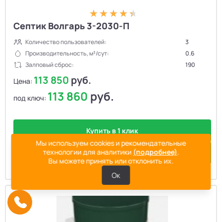
Септик Волгарь 3-2030-П
Количество пользователей:
3
Производительность, м³/сут:
0.6
Залповый сброс:
190
113 850
руб.
Цена:
113 860
руб.
под ключ:
Купить в 1 клик
Мы используем cookies и рекомендательные
технологии для аналитики
(подробнее)
.
Подробнее
Вы можете принять или отклонить их.
Ок