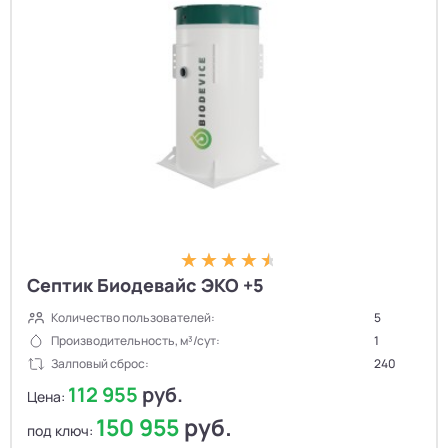
Септик Биодевайс ЭКО +5
Количество пользователей:
5
Производительность, м³/сут:
1
Залповый сброс:
240
112 955
руб.
Цена:
150 955
руб.
под ключ: