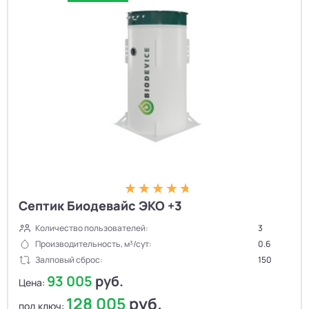
Септик Биодевайс ЭКО +3
Количество пользователей:
3
Производительность, м³/сут:
0.6
Залповый сброс:
150
93 005
руб.
Цена:
128 005
руб.
под ключ: