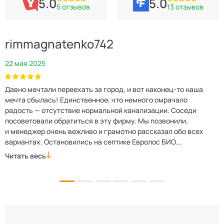
5.0
5.0
5 отзывов
13 отзывов
rimmagnatenko742
22 мая 2025
2
Давно мечтали переехать за город, и вот наконец‑то наша
Р
мечта сбылась! Единственное, что немного омрачало
п
е
радость — отсутствие нормальной канализации. Соседи
Е
посоветовали обратиться в эту фирму. Мы позвонили,
о
и менеджер очень вежливо и грамотно рассказал обо всех
м
вариантах. Остановились на септике Евролос БИО.
п
Монтажники приехали вовремя, установили всё быстро
д
Читать весь
Ч
и аккуратно. Теперь в доме все удобства, нарадоваться
л
не можем!