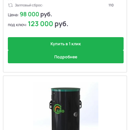
Залповый сброс:
110
✕
Сортировка
98 000
руб.
Цена:
123 000
руб.
По популярности
под ключ:
По умолчанию
Цена: сначала дешёвые
Купить в 1 клик
По возрастанию цены
Подробнее
Цена: сначала дорогие
По убыванию цены
Производительность ↓
л/сутки, по убыванию
Количество пользователей ↓
По убыванию