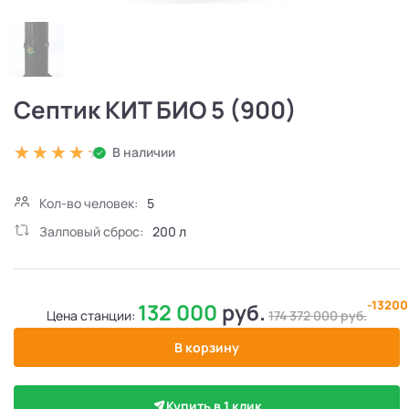
Септик КИТ БИО 5 (900)
В наличии
Кол-во человек:
5
Залповый сброс:
200 л
-1320
132 000
руб.
Цена станции:
174 372 000
руб.
В корзину
Купить в 1 клик