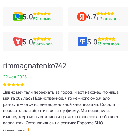
5.0
4.7
52 отзыва
112 отзывов
5.0
5.0
5 отзывов
13 отзывов
rimmagnatenko742
22 мая 2025
2
Давно мечтали переехать за город, и вот наконец‑то наша
Р
мечта сбылась! Единственное, что немного омрачало
п
е
радость — отсутствие нормальной канализации. Соседи
Е
посоветовали обратиться в эту фирму. Мы позвонили,
о
и менеджер очень вежливо и грамотно рассказал обо всех
м
вариантах. Остановились на септике Евролос БИО.
п
Монтажники приехали вовремя, установили всё быстро
д
Читать весь
Ч