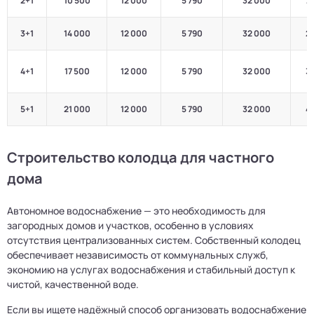
2+1
10 500
12 000
5 790
32 000
2
3+1
14 000
12 000
5 790
32 000
2
4+1
17 500
12 000
5 790
32 000
3
5+1
21 000
12 000
5 790
32 000
4
Строительство колодца для частного
дома
Автономное водоснабжение — это необходимость для
загородных домов и участков, особенно в условиях
отсутствия централизованных систем. Собственный колодец
обеспечивает независимость от коммунальных служб,
экономию на услугах водоснабжения и стабильный доступ к
чистой, качественной воде.
Если вы ищете надёжный способ организовать водоснабжение