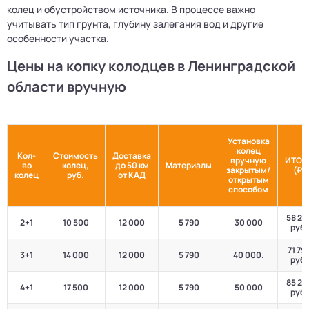
колец и обустройством источника. В процессе важно
учитывать тип грунта, глубину залегания вод и другие
особенности участка.
Цены на копку колодцев в Ленинградской
области вручную
Установка
колец
Кол-
Стоимость
Доставка
вручную
ИТОГ
во
колец,
до 50 км
Материалы
закрытым/
(₽)
колец
руб.
от КАД
открытым
способом
58 29
2+1
10 500
12 000
5 790
30 000
руб.
71 79
3+1
14 000
12 000
5 790
40 000.
руб.
85 29
4+1
17 500
12 000
5 790
50 000
руб.