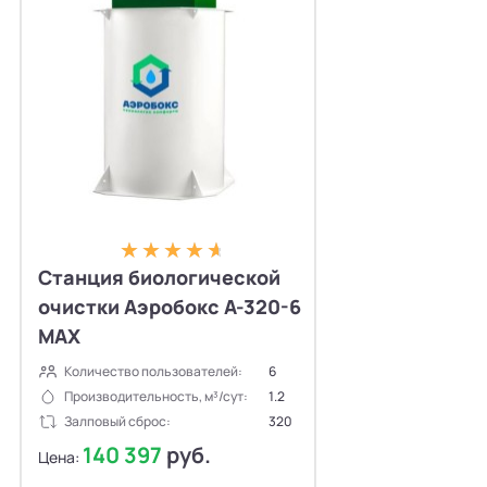
Станция биологической
очистки Аэробокс А-320-6
MAX
Количество пользователей:
6
Производительность, м³/сут:
1.2
Залповый сброс:
320
140 397
руб.
Цена: