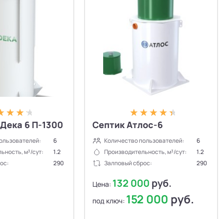
Дека 6 П-1300
Септик Атлос-6
ользователей:
6
Количество пользователей:
6
ьность, м³/сут:
1.2
Производительность, м³/сут:
1.2
ос:
290
Залповый сброс:
290
132 000
руб.
Цена:
152 000
руб.
под ключ: