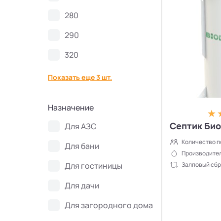
Септики Ново Эко
4
280
290
Септики Uni-Sep
10
320
Септики Термит
5
Показать еще 3 шт.
Септики VODANOFF
9
Назначение
Септики Волгарь
14
Септик Био
Для АЗС
Количество п
Септики Далос
Для бани
6
Производител
Залповый сбр
Для гостиницы
Септики КиБез
4
Для дачи
Септики БиоПурит
5
Для загородного дома