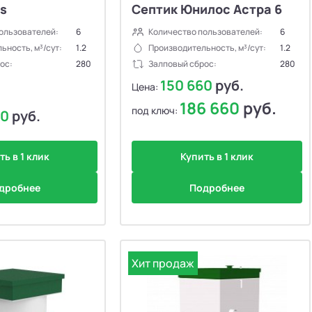
is
Септик Юнилос Астра 6
ользователей:
6
Количество пользователей:
6
ьность, м³/сут:
1.2
Производительность, м³/сут:
1.2
ос:
280
Залповый сброс:
280
150 660
руб.
Цена:
186 660
руб.
под ключ:
00
руб.
ть в 1 клик
Купить в 1 клик
дробнее
Подробнее
Хит продаж