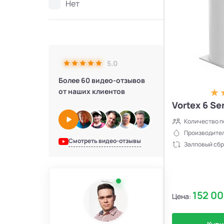
Нет
5.0
Более 60 видео-отзывов
от наших клиентов
Vortex 6 Se
Количество п
Производител
Смотреть видео-отзывы
Залповый сбр
152 0
Цена: