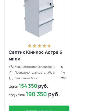
Септик Юнилос Астра 6
миди
Количество пользователей:
6
Производительность, м³/сут:
1.4
Залповый сброс:
280
154 350
руб.
Цена:
190 350
руб.
под ключ: