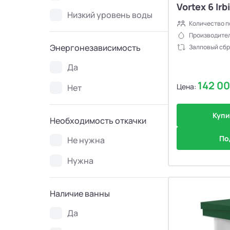
Vortex 6 Irb
Низкий уровень воды
Количество п
Производител
Энергонезависимость
Залповый сбр
Да
142 0
Цена:
Нет
Купи
Необходимость откачки
По
Не нужна
Нужна
Наличие ванны
Да