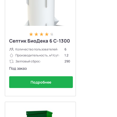
Септик БиоДека 6 С-1300
Количество пользователей:
6
Производительность, м³/сут:
1.2
Залповый сброс:
290
Под заказ
Подробнее