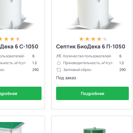
Дека 6 C-1050
Септик БиоДека 6 П-1050
ользователей:
6
Количество пользователей:
6
ьность, м³/сут:
1.2
Производительность, м³/сут:
1.2
ос:
290
Залповый сброс:
290
Под заказ
дробнее
Подробнее