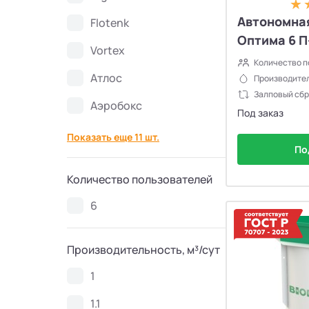
Автономна
Flotenk
Септики Топаэро
30
Оптима 6 П
Vortex
Септики АКС
10
Количество п
Атлос
Производител
Залповый сбр
Септики SANI
4
Аэробокс
Под заказ
Показать еще 11 шт.
Септики GEO
6
По
Септики Аэробокс
4
Количество пользователей
6
Септики БиоДача
7
Производительность, м³/сут
Септики Колос
3
1
Септики Вортекс
50
1.1