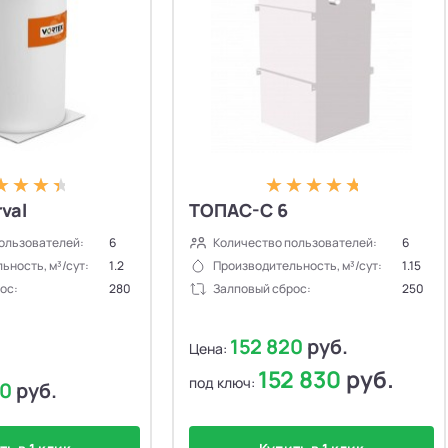
rval
ТОПАС-С 6
ользователей:
6
Количество пользователей:
6
ьность, м³/сут:
1.2
Производительность, м³/сут:
1.15
ос:
280
Залповый сброс:
250
152 820
руб.
Цена:
152 830
руб.
под ключ:
00
руб.