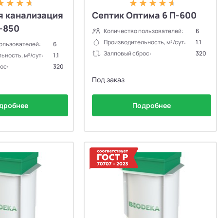
я канализация
Септик Оптима 6 П-600
-850
Количество пользователей:
6
Производительность, м³/сут:
1.1
ользователей:
6
Залповый сброс:
320
ьность, м³/сут:
1.1
ос:
320
Под заказ
дробнее
Подробнее