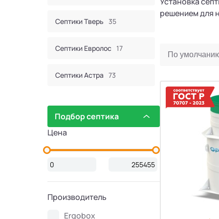
Установка септ
решением для 
Септики Тверь
35
Септики Евролос
17
Септики Астра
73
Септик Евробион
60
Подбор септика
Септики КИТ
44
Цена
Септики Итал
16
Септики Bunker
2
Производитель
Септики Атлос
10
Ergobox