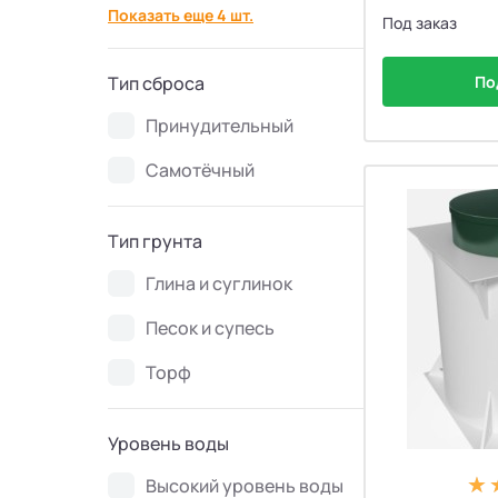
Септики Flotenk STA
13
Показать еще 4 шт.
Под заказ
Септики БиоДевaйс
39
По
Тип сброса
Принудительный
Септики Топас-С
34
Самотёчный
Септики Оптима
30
Тип грунта
Септики БиоДека
28
Глина и суглинок
Септики Генезис
14
Песок и супесь
Торф
Уровень воды
Высокий уровень воды