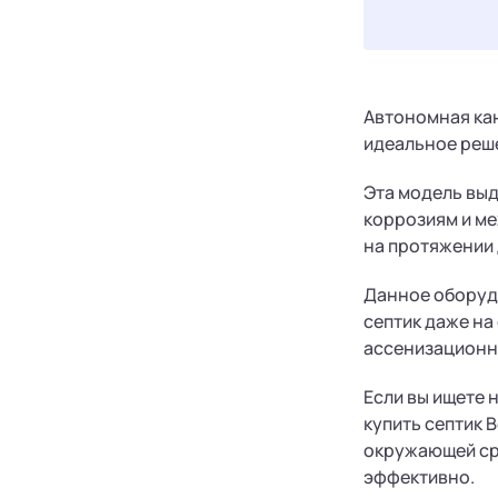
Автономная кан
идеальное реше
Эта модель вы
коррозиям и м
на протяжении 
Данное оборудо
септик даже на
ассенизационн
Если вы ищете 
купить септик 
окружающей сре
эффективно.