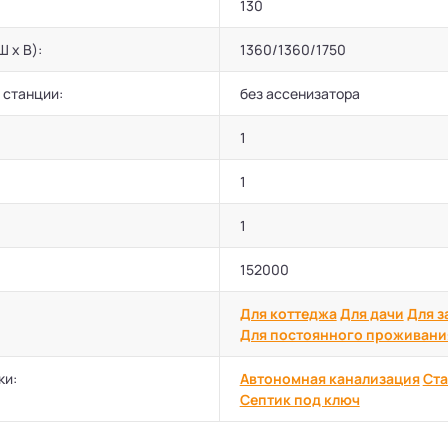
130
Ш х В):
1360/1360/1750
 станции:
без ассенизатора
1
1
1
152000
Для коттеджа
Для дачи
Для з
Для постоянного проживани
ки:
Автономная канализация
Ста
Септик под ключ