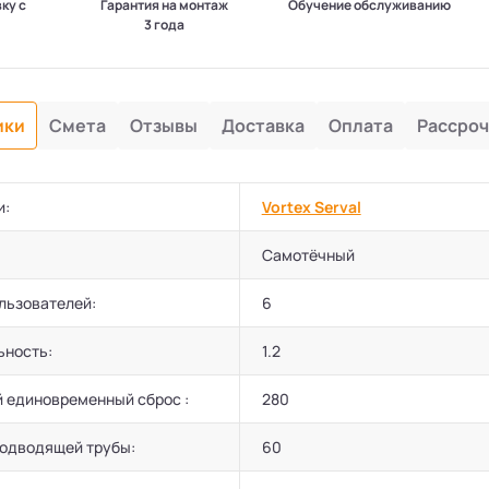
вку с
Гарантия на монтаж
Обучение обслуживанию
3 года
ики
Смета
Отзывы
Доставка
Оплата
Рассроч
и:
Vortex Serval
Самотёчный
льзователей:
6
ьность:
1.2
 единовременный сброс :
280
подводящей трубы:
60