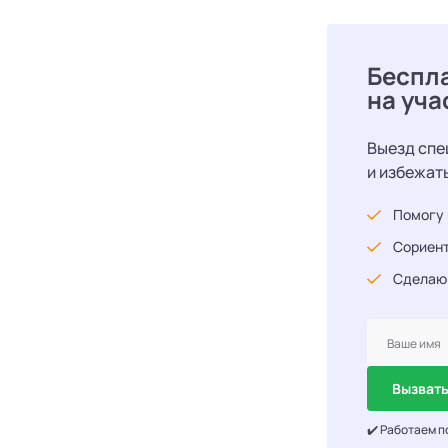
Беспл
на уча
Выезд спе
и избежат
Помогу 
Сориент
Сделаю
Вызвать
✔️ Работаем п