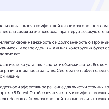
ализация — ключ к комфортной жизни в загородном доме. 
ние для семей из 5-6 человек, гарантируя высокую степе
деляется своей надежностью и долговечностью. Прочный
еханическим повреждениям, а умная конструкция будет 
долгих лет.
вание легко устанавливается и обслуживается. Его ком
 ограниченном пространстве. Система не требует сложно
ой машины.
надежное и эффективное решение для очистки сточных в
Вортекс 6 Serval. Он обеспечит чистоту и комфорт на ваше
ды. Наслаждайтесь загородной жизнью, зная, что ваша 