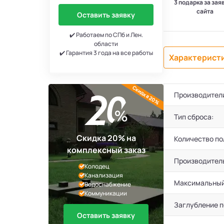
3 подарка за зая
сайта
Оставить заявку
✔️ Работаем по СПб и Лен.
области
✔️ Гарантия 3 года на все работы
Характерист
Скидка 20%
Производител
Тип сброса:
Скидка 20% на
Количество по
комплексный заказ
Производител
Колодец
Канализация
Максимальный
Водоснабжение
Коммуникации
Заглубление 
Оставить заявку