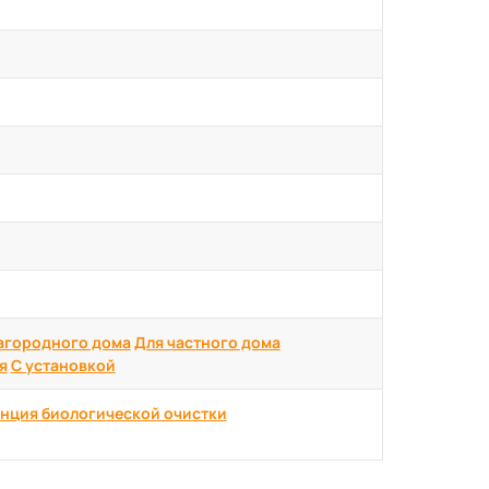
агородного дома
Для частного дома
я
С установкой
нция биологической очистки