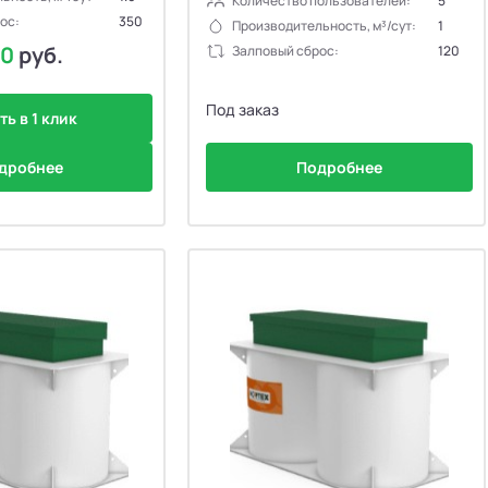
Количество пользователей:
5
ос:
350
Производительность, м³/сут:
1
00
руб.
Залповый сброс:
120
Под заказ
ть в 1 клик
дробнее
Подробнее