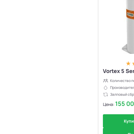
Септики Flotenk STA
13
Септики БиоДевaйс
39
Септики Топас-С
34
Септики Оптима
30
Септики БиоДека
28
Vortex 5 Ser
Количество п
Септики Генезис
14
Производител
Залповый сбр
155 0
Цена:
Купи