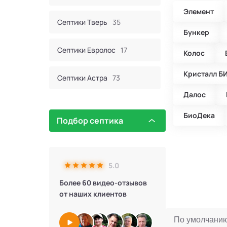
Элемент
Септики Тверь
35
Бункер
Септики Евролос
17
Колос
Кристалл Б
Септики Астра
73
Далос
Септик Евробион
60
БиоДека
Подбор септика
Септики КИТ
44
Септики Итал
16
5.0
Более 60 видео-отзывов
Септики Bunker
2
от наших клиентов
Септики Атлос
10