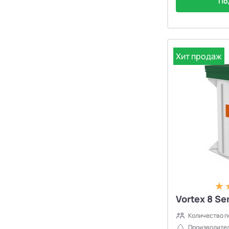
По
Хит продаж
Vortex 8 Ser
Количество п
Производител