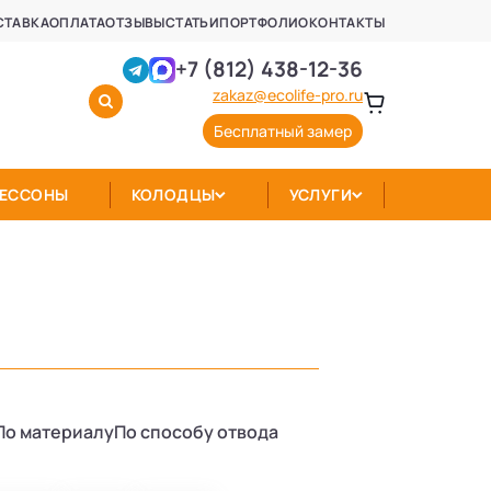
СТАВКА
ОПЛАТА
ОТЗЫВЫ
СТАТЬИ
ПОРТФОЛИО
КОНТАКТЫ
+7 (812) 438-12-36
zakaz@ecolife-pro.ru
Бесплатный замер
КЕССОНЫ
КОЛОДЦЫ
УСЛУГИ
По материалу
По способу отвода