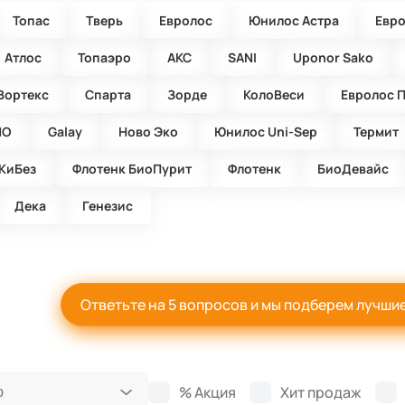
Топас
Тверь
Евролос
Юнилос Астра
Евр
Атлос
Топаэро
АКС
SANI
Uponor Sako
Вортекс
Спарта
Зорде
КолоВеси
Евролос 
ИО
Galay
Ново Эко
Юнилос Uni-Sep
Термит
КиБез
Флотенк БиоПурит
Флотенк
БиоДевaйс
Дека
Генезис
Ответьте на 5 вопросов и мы подберем лучши
% Акция
Хит продаж