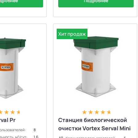
дробнее
Подробнее
Хит продаж
val Pr
Станция биологической
очистки Vortex Serval Mini
ользователей:
8
ьность, м³/сут:
1.6