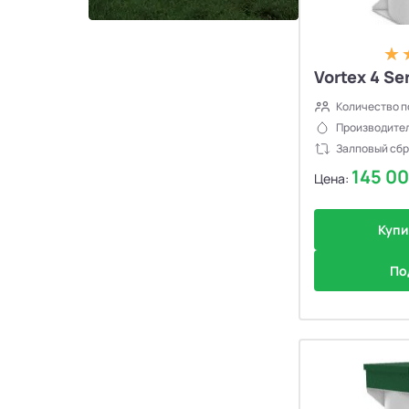
Септики Ново Эко
4
Септики Uni-Sep
10
Vortex 4 Ser
Количество п
Септики Термит
5
Производител
Залповый сбр
Септики VODANOFF
9
145 0
Цена:
Септики Волгарь
14
Купи
Септики Далос
6
По
Септики КиБез
4
Септики БиоПурит
5