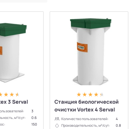
ex 3 Serval
Станция биологической
очистки Vortex 4 Serval
ользователей:
3
ьность, м³/сут:
0.6
Количество пользователей:
4
ос:
150
Производительность, м³/сут:
0.8
✕