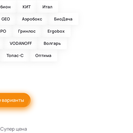
обион
КИТ
Итал
GEO
Аэробокс
БиоДача
ПРО
Гринлос
Ergobox
VODANOFF
Волгарь
Топас-С
Оптима
е варианты
Супер цена