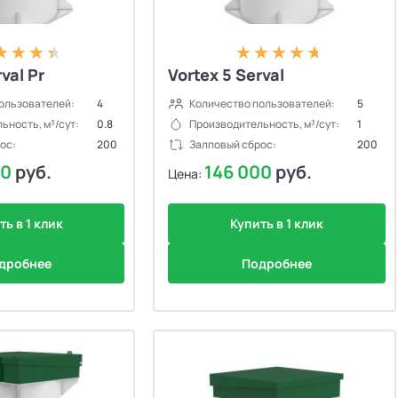
val Pr
Vortex 5 Serval
ользователей:
4
Количество пользователей:
5
ьность, м³/сут:
0.8
Производительность, м³/сут:
1
ос:
200
Залповый сброс:
200
00
руб.
146 000
руб.
Цена:
ть в 1 клик
Купить в 1 клик
дробнее
Подробнее