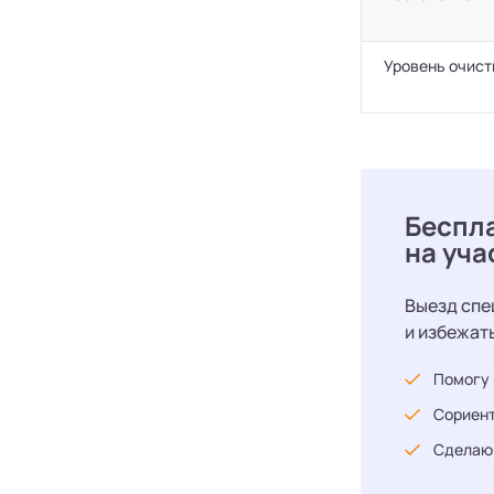
Уровень очист
Беспл
на уча
Выезд спе
и избежат
Помогу 
Сориент
Сделаю