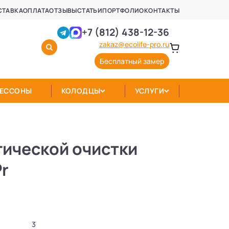
СТАВКА
ОПЛАТА
ОТЗЫВЫ
СТАТЬИ
ПОРТФОЛИО
КОНТАКТЫ
+7 (812) 438-12-36
zakaz@ecolife-pro.ru
Бесплатный замер
КЕССОНЫ
КОЛОДЦЫ
УСЛУГИ
гической очистки
Pr
3