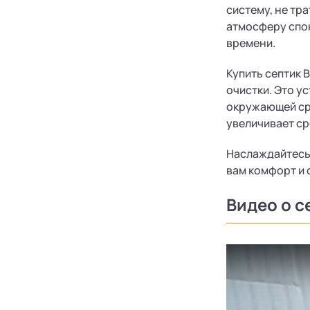
систему, не тр
атмосферу спок
времени.
Купить септик 
очистки. Это у
окружающей ср
увеличивает ср
Наслаждайтесь 
вам комфорт и 
Видео о с