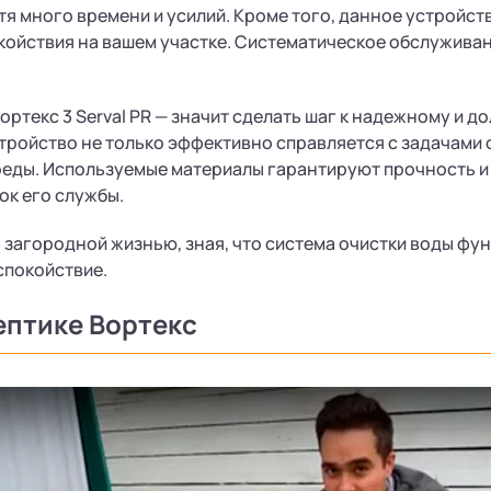
атя много времени и усилий. Кроме того, данное устройс
ойствия на вашем участке. Систематическое обслуживан
Вортекс 3 Serval PR — значит сделать шаг к надежному и
стройство не только эффективно справляется с задачами о
еды. Используемые материалы гарантируют прочность и 
ок его службы.
загородной жизнью, зная, что система очистки воды фу
спокойствие.
ептике Вортекс