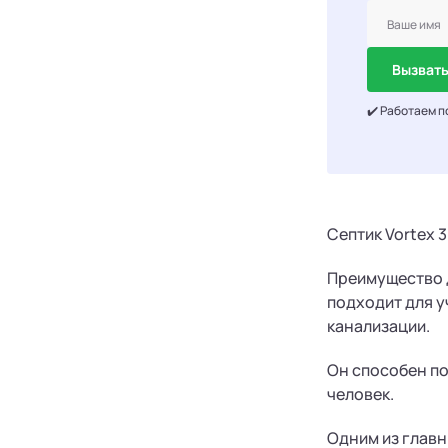
Вызвать
✔️ Работаем п
Септик Vortex 
Преимущество 
подходит для у
канализации.
Он способен по
человек.
Одним из главн