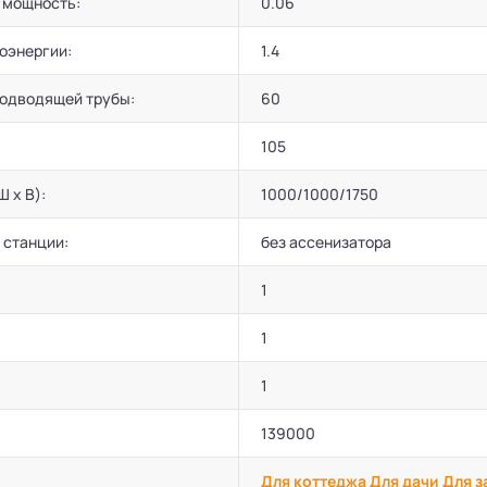
 мощность:
0.06
оэнергии:
1.4
подводящей трубы:
60
105
Ш х В):
1000/1000/1750
 станции:
без ассенизатора
1
1
1
139000
Для коттеджа
Для дачи
Для з