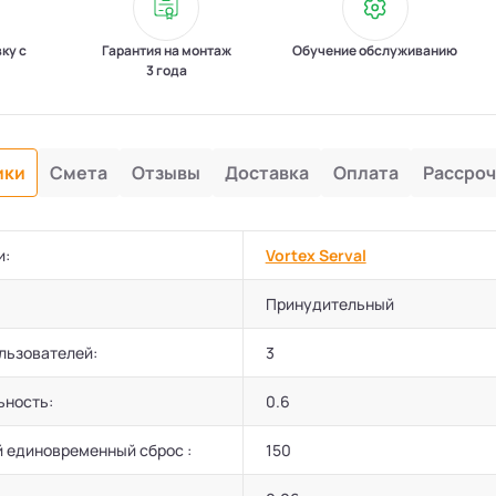
вку с
Гарантия на монтаж
Обучение обслуживанию
3 года
ики
Смета
Отзывы
Доставка
Оплата
Рассроч
и:
Vortex Serval
Принудительный
льзователей:
3
ьность:
0.6
 единовременный сброс :
150