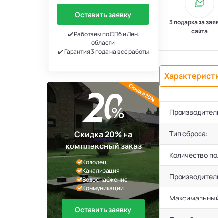
Оставить заявку
3 подарка за зая
сайта
✔️ Работаем по СПб и Лен.
области
✔️ Гарантия 3 года на все работы
Характерист
Скидка 20%
Производител
Скидка 20% на
Тип сброса:
комплексный заказ
Количество по
Колодец
Канализация
Производител
Водоснабжение
Коммуникации
Максимальный
Оставить заявку