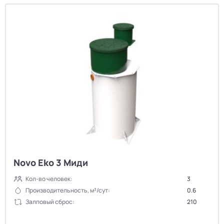
Novo Eko 3 Миди
Кол-во человек:
3
Производительность, м³/сут:
0.6
Залповый сброс:
210