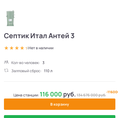
Септик Итал Антей 3
Нет в наличии
Кол-во человек:
3
Залповый сброс:
110 л
-1160
116 000
руб.
Цена станции:
134 676 000
руб.
В корзину