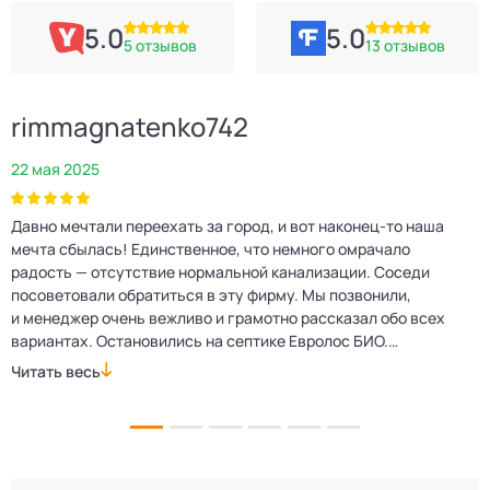
5.0
5.0
5 отзывов
13 отзывов
rimmagnatenko742
22 мая 2025
2
Давно мечтали переехать за город, и вот наконец‑то наша
Р
мечта сбылась! Единственное, что немного омрачало
п
е
радость — отсутствие нормальной канализации. Соседи
Е
посоветовали обратиться в эту фирму. Мы позвонили,
о
и менеджер очень вежливо и грамотно рассказал обо всех
м
вариантах. Остановились на септике Евролос БИО.
п
Монтажники приехали вовремя, установили всё быстро
д
Читать весь
Ч
и аккуратно. Теперь в доме все удобства, нарадоваться
л
не можем!