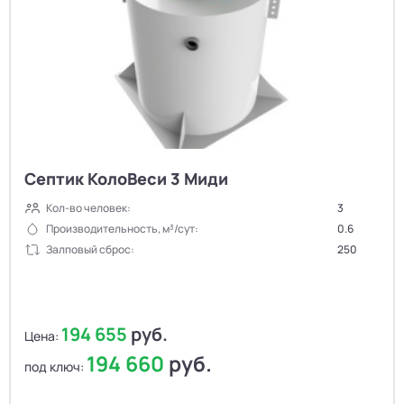
Септик КолоВеси 3 Миди
Кол-во человек:
3
Производительность, м³/сут:
0.6
Залповый сброс:
250
194 655
руб.
Цена:
194 660
руб.
под ключ: