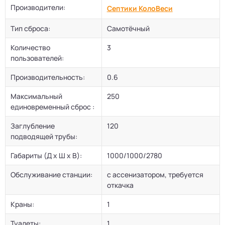
Производители:
Септики КолоВеси
Тип сброса:
Самотёчный
Количество
3
пользователей:
Производительность:
0.6
Максимальный
250
единовременный сброс :
Заглубление
120
подводящей трубы:
Габариты (Д х Ш х В):
1000/1000/2780
Обслуживание станции:
с ассенизатором, требуется
откачка
Краны:
1
Туалеты:
1