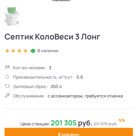
Септик КолоВеси 3 Лонг
В наличии
Кол-во человек:
3
Производительность, м³/сут:
0.6
Залповый сброс:
250 л
Обслуживание:
с ассенизатором, требуется откачка
-5%
201 305
руб.
Цена станции:
211 370
руб.
В корзину