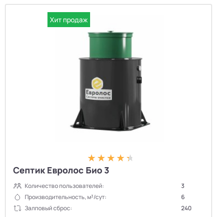
Хит продаж
Септик Евролос Био 3
Количество пользователей:
3
Производительность, м³/сут:
6
✕
Сортировка
Залповый сброс:
240