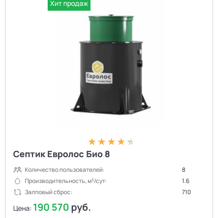
Хит продаж
Септик Евролос Био 8
Количество пользователей:
8
Производительность, м³/сут:
1.6
Залповый сброс:
710
190 570
руб.
Цена: