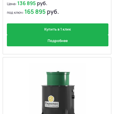
136 895
руб.
Цена:
По популярности
По умолчанию
165 895
руб.
под ключ:
Цена: сначала дешёвые
По возрастанию цены
Купить в 1 клик
Цена: сначала дорогие
Подробнее
По убыванию цены
Производительность ↓
л/сутки, по убыванию
Количество пользователей ↓
По убыванию