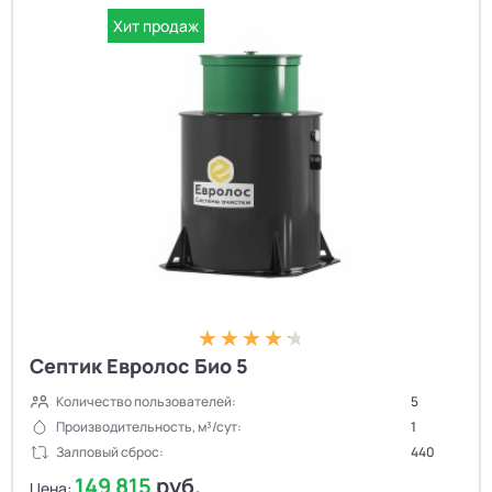
Хит продаж
Септик Евролос Био 5
Количество пользователей:
5
Производительность, м³/сут:
1
Залповый сброс:
440
149 815
руб.
Цена: