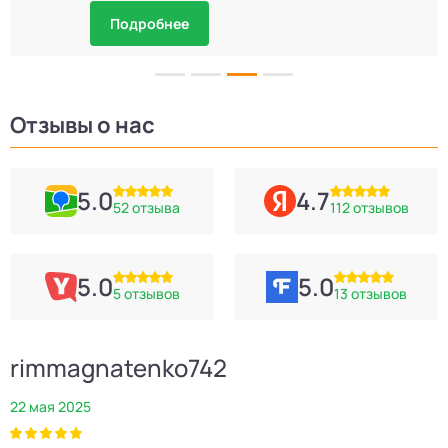
Подробнее
Отзывы о нас
5.0
4.7
52 отзыва
112 отзывов
5.0
5.0
5 отзывов
13 отзывов
rimmagnatenko742
22 мая 2025
2