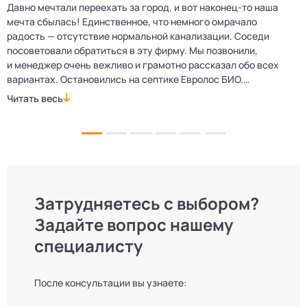
Давно мечтали переехать за город, и вот наконец‑то наша
Р
мечта сбылась! Единственное, что немного омрачало
п
е
радость — отсутствие нормальной канализации. Соседи
Е
посоветовали обратиться в эту фирму. Мы позвонили,
о
и менеджер очень вежливо и грамотно рассказал обо всех
м
вариантах. Остановились на септике Евролос БИО.
п
Монтажники приехали вовремя, установили всё быстро
д
Читать весь
Ч
и аккуратно. Теперь в доме все удобства, нарадоваться
л
не можем!
Затрудняетесь с выбором?
Задайте вопрос нашему
специалисту
После консультации вы узнаете: