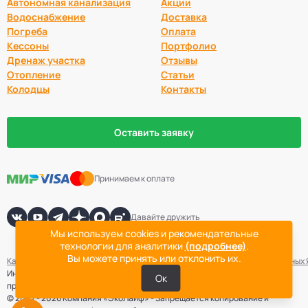
Автономная канализация
Акции
Водоснабжение
Доставка
Погреба
Оплата
Кессоны
Портфолио
Дренаж участка
Отзывы
Отопление
Статьи
Колодцы
Контакты
Оставить заявку
Принимаем к оплате
Давайте дружить
Мы используем cookies и рекомендательные
технологии для аналитики
(подробнее)
.
Вы можете принять или отклонить их.
Карта сайта
Политика конфиденциальности
Согласие на обработку данных
Информация не является публичной офертой. Точная стоимость
Ок
проведения работ определяется после выезда специалиста компании.
© 2007 - 2026 Компания «ЭкоЛайф» - Запрещается копирование и