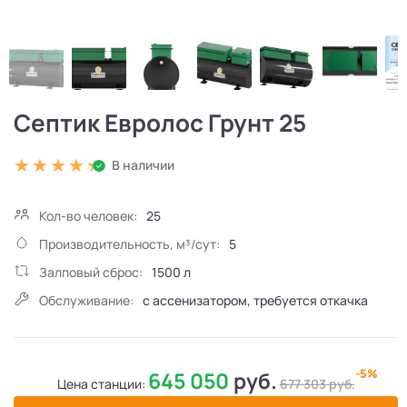
Септик Евролос Грунт 25
В наличии
Кол-во человек:
25
Производительность, м³/сут:
5
Залповый сброс:
1500 л
Обслуживание:
с ассенизатором, требуется откачка
-5%
645 050
руб.
Цена станции:
677 303
руб.