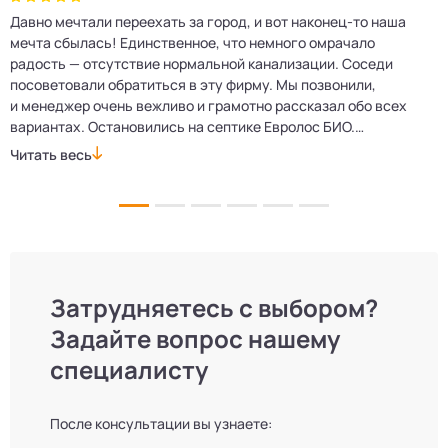
Давно мечтали переехать за город, и вот наконец‑то наша
Р
мечта сбылась! Единственное, что немного омрачало
п
е
радость — отсутствие нормальной канализации. Соседи
Е
посоветовали обратиться в эту фирму. Мы позвонили,
о
и менеджер очень вежливо и грамотно рассказал обо всех
м
вариантах. Остановились на септике Евролос БИО.
п
Монтажники приехали вовремя, установили всё быстро
д
Читать весь
Ч
и аккуратно. Теперь в доме все удобства, нарадоваться
л
не можем!
Затрудняетесь с выбором?
Задайте вопрос нашему
специалисту
После консультации вы узнаете: