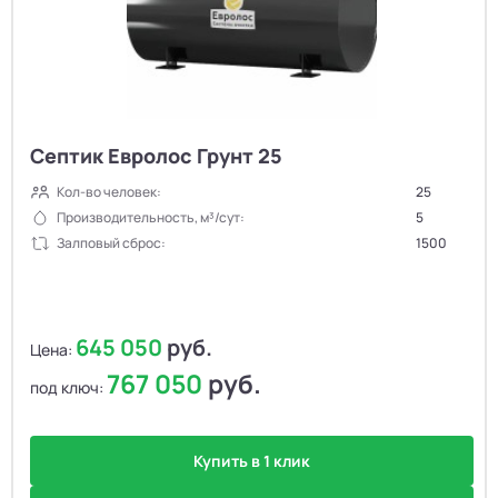
Септик Евролос Грунт 25
Кол-во человек:
25
Производительность, м³/сут:
5
Залповый сброс:
1500
645 050
руб.
Цена:
767 050
руб.
под ключ:
Купить в 1 клик