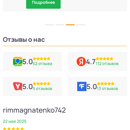
Подробнее
Отзывы о нас
5.0
4.7
52 отзыва
112 отзывов
5.0
5.0
5 отзывов
13 отзывов
rimmagnatenko742
22 мая 2025
2