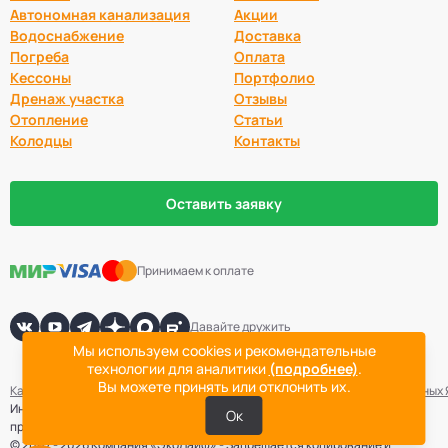
Автономная канализация
Акции
Водоснабжение
Доставка
Погреба
Оплата
Кессоны
Портфолио
Дренаж участка
Отзывы
Отопление
Статьи
Колодцы
Контакты
Оставить заявку
Принимаем к оплате
Давайте дружить
Мы используем cookies и рекомендательные
технологии для аналитики
(подробнее)
.
Вы можете принять или отклонить их.
Карта сайта
Политика конфиденциальности
Согласие на обработку данных
Информация не является публичной офертой. Точная стоимость
Ок
проведения работ определяется после выезда специалиста компании.
© 2007 - 2026 Компания «ЭкоЛайф» - Запрещается копирование и