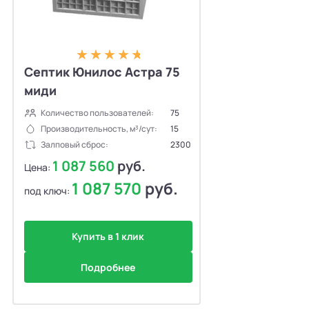
Септик Юнилос Астра 75
миди
Количество пользователей:
75
Производительность, м³/сут:
15
Залповый сброс:
2300
1 087 560
руб.
Цена:
1 087 570
руб.
под ключ:
Купить в 1 клик
Подробнее