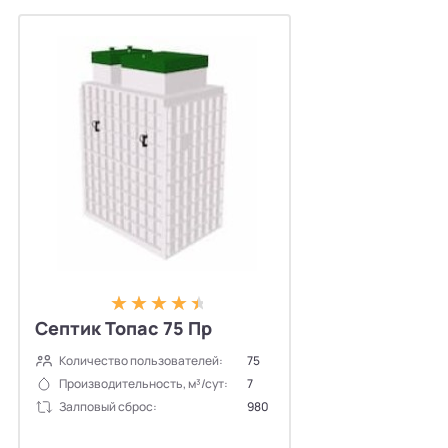
Септик Топас 75 Пр
Количество пользователей:
75
Производительность, м³/сут:
7
Залповый сброс:
980