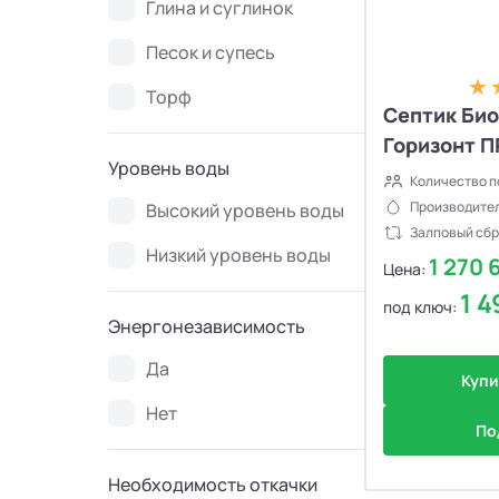
Глина и суглинок
Песок и супесь
Торф
Септик Би
Горизонт П
Уровень воды
Количество п
Производител
Высокий уровень воды
Залповый сбр
Низкий уровень воды
1 270 
Цена:
1 
под ключ:
Энергонезависимость
Да
Купи
Нет
По
Необходимость откачки