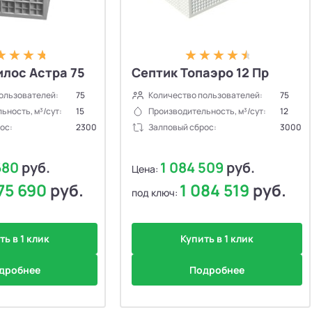
лос Астра 75
Септик Топаэро 12 Пр
ользователей:
75
Количество пользователей:
75
ьность, м³/сут:
15
Производительность, м³/сут:
12
ос:
2300
Залповый сброс:
3000
680
руб.
1 084 509
руб.
Цена:
075 690
руб.
1 084 519
руб.
под ключ:
ть в 1 клик
Купить в 1 клик
дробнее
Подробнее