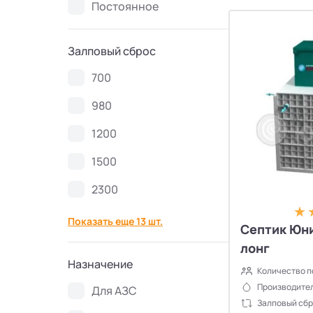
Постоянное
Септики Ново Эко
4
Залповый сброс
Септики Uni-Sep
10
700
Септики Термит
5
980
Септики VODANOFF
9
1200
1500
Септики Волгарь
14
2300
Септики Далос
6
Показать еще 13 шт.
Септик Юни
Септики КиБез
4
лонг
Назначение
Количество п
Септики БиоПурит
5
Производител
Для АЗС
Залповый сбр