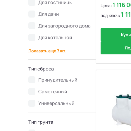
Для гостиницы
Септики Flotenk STA
13
1 116 
Цена:
1 1
Для дачи
под ключ:
Септики БиоДевaйс
39
Для загородного дома
Купи
Септики Топас-С
34
Для котельной
По
Показать еще 7 шт.
Септики Оптима
30
Септики БиоДека
28
Тип сброса
Принудительный
Септики Генезис
14
Самотёчный
Универсальный
Тип грунта