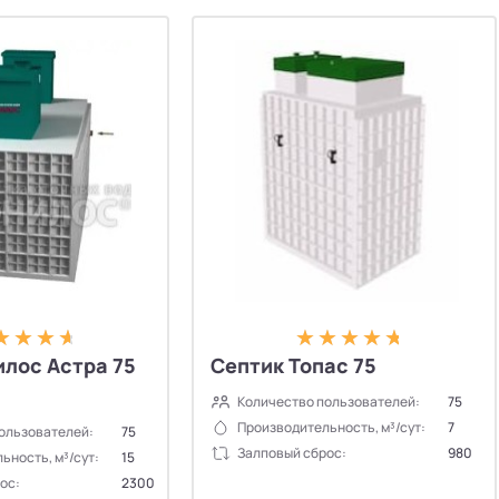
лос Астра 75
Септик Топас 75
Количество пользователей:
75
Производительность, м³/сут:
7
ользователей:
75
Залповый сброс:
980
ьность, м³/сут:
15
ос:
2300