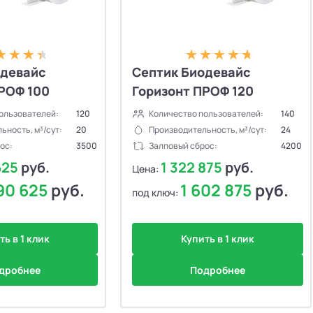
одевайс
Септик Биодевайс
РОФ 100
Горизонт ПРОФ 120
ользователей:
120
Количество пользователей:
140
ьность, м³/сут:
20
Производительность, м³/сут:
24
ос:
3500
Залповый сброс:
4200
625
руб.
1 322 875
руб.
Цена:
490 625
руб.
1 602 875
руб.
под ключ:
ть в 1 клик
Купить в 1 клик
дробнее
Подробнее