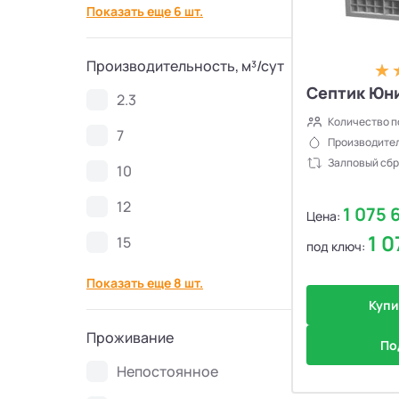
Показать еще 6 шт.
Септики Спарта
21
Производительность, м³/сут
Септики Zorde
34
Септик Юни
2.3
Септики КолоВеси
28
Количество п
7
Производител
Залповый сбр
10
Септики Евролос ПРО
11
12
1 075 
Цена:
Септики Гринлос
30
1 
15
под ключ:
Септики Эргобокс
7
Показать еще 8 шт.
Купи
Септики Кристалл БИО
8
Проживание
По
Септики Galay
6
Непостоянное