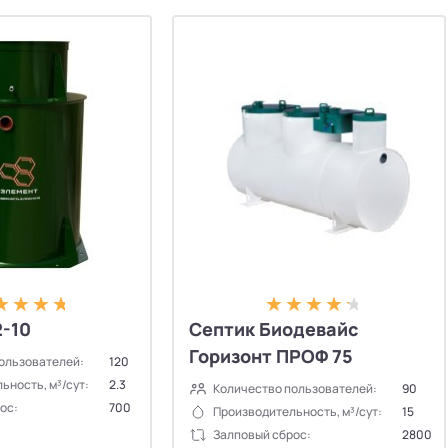
-10
Септик Биодевайс
Горизонт ПРОФ 75
ользователей:
120
ьность, м³/сут:
2.3
Количество пользователей:
90
ос:
700
Производительность, м³/сут:
15
Залповый сброс:
2800