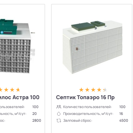
лос Астра 100
Септик Топаэро 16 Пр
ользователей:
100
Количество пользователей:
100
ьность, м³/сут:
20
Производительность, м³/сут:
16
ос:
2800
Залповый сброс:
4500