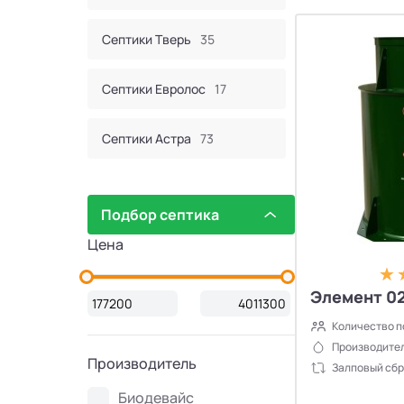
Септики Тверь
35
Септики Евролос
17
Септики Астра
73
Септик Евробион
60
Подбор септика
Септики КИТ
44
Цена
Септики Итал
16
Элемент 02
Количество п
Септики Bunker
2
Производител
Производитель
Залповый сбр
Септики Атлос
10
Биодевайс