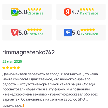
5.0
4.7
52 отзыва
112 отзывов
5.0
5.0
5 отзывов
13 отзывов
rimmagnatenko742
22 мая 2025
2
Давно мечтали переехать за город, и вот наконец‑то наша
Р
мечта сбылась! Единственное, что немного омрачало
п
е
радость — отсутствие нормальной канализации. Соседи
Е
посоветовали обратиться в эту фирму. Мы позвонили,
о
и менеджер очень вежливо и грамотно рассказал обо всех
м
вариантах. Остановились на септике Евролос БИО.
п
Монтажники приехали вовремя, установили всё быстро
д
Читать весь
Ч