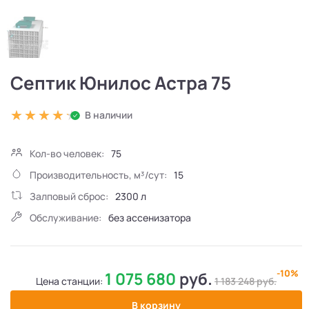
Септик Юнилос Астра 75
В наличии
Кол-во человек:
75
Производительность, м³/сут:
15
Залповый сброс:
2300 л
Обслуживание:
без ассенизатора
-10%
1 075 680
руб.
Цена станции:
1 183 248
руб.
В корзину