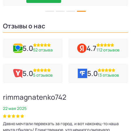
Отзывы о нас
5.0
4.7
52 отзыва
112 отзывов
5.0
5.0
5 отзывов
13 отзывов
rimmagnatenko742
22 мая 2025
2
Давно мечтали переехать за город, и вот наконец‑то наша
Р
мечта сбылась! Единственное, что немного омрачало
п