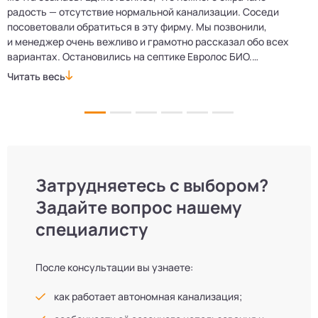
е
радость — отсутствие нормальной канализации. Соседи
Е
посоветовали обратиться в эту фирму. Мы позвонили,
о
и менеджер очень вежливо и грамотно рассказал обо всех
м
вариантах. Остановились на септике Евролос БИО.
п
Монтажники приехали вовремя, установили всё быстро
д
Читать весь
Ч
и аккуратно. Теперь в доме все удобства, нарадоваться
л
не можем!
Затрудняетесь с выбором?
Задайте вопрос нашему
специалисту
После консультации вы узнаете:
как работает автономная канализация;