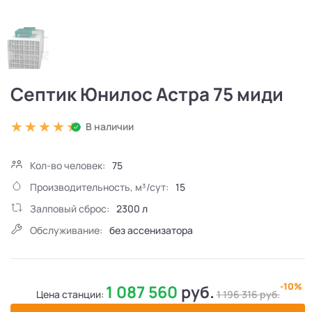
Септик Юнилос Астра 75 миди
В наличии
Кол-во человек:
75
Производительность, м³/сут:
15
Залповый сброс:
2300 л
Обслуживание:
без ассенизатора
-10%
1 087 560
руб.
Цена станции:
1 196 316
руб.