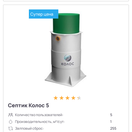
Супер цена
Септик Колос 5
Количество пользователей:
5
Производительность, м³/сут:
1
Залповый сброс:
255