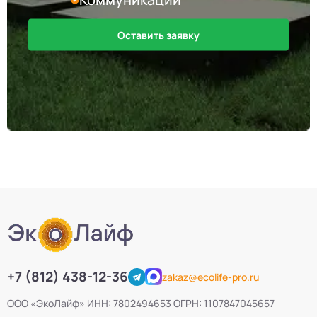
Септики Galay
6
Оставить заявку
Септики Ново Эко
4
Септики Uni-Sep
10
Септики Термит
5
Септики VODANOFF
9
Септики Волгарь
14
Септики Далос
6
+7 (812) 438-12-36
zakaz@ecolife-pro.ru
Септики КиБез
4
ООО «ЭкоЛайф» ИНН: 7802494653 ОГРН: 1107847045657