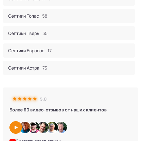
Септики Топас
58
Септики Тверь
35
Септики Евролос
17
Септики Астра
73
Септик Евробион
60
5.0
Септики КИТ
44
Более 60 видео-отзывов от наших клиентов
Септики Итал
16
Септики Bunker
2
Смотреть видео-отзывы