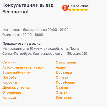
Консультация и выезд
Септики БиоПурит
5
Наш рейтинг
Бесплатно!
Септики Flotenk STA
13
Монтажники без выходных: 09:00 - 21:00
Септики БиоДевaйс
39
Офис пн-пт : 10:00 - 18:00
Приходите в наш офис
Септики Топас-С
34
Мы находимся в 10 минутах ходьбы от м. Лесная.
Санкт-Петербург,
Кантемировская ул., 39, офис 210
Септики Оптима
30
Септики
О компании
Автономная канализация
Акции
Септики БиоДека
28
Водоснабжение
Доставка
Погреба
Оплата
Кессоны
Портфолио
Септики Генезис
14
Дренаж участка
Отзывы
Отопление
Статьи
Колодцы
Контакты