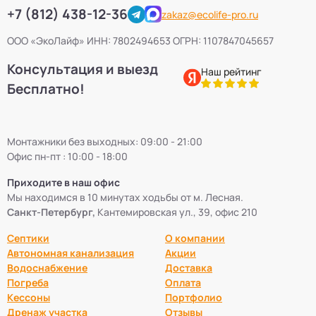
+7 (812) 438-12-36
zakaz@ecolife-pro.ru
Септики КиБез
4
ООО «ЭкоЛайф» ИНН: 7802494653 ОГРН: 1107847045657
Консультация и выезд
Септики БиоПурит
5
Наш рейтинг
Бесплатно!
Септики Flotenk STA
13
Монтажники без выходных: 09:00 - 21:00
Септики БиоДевaйс
39
Офис пн-пт : 10:00 - 18:00
Приходите в наш офис
Септики Топас-С
34
Мы находимся в 10 минутах ходьбы от м. Лесная.
Санкт-Петербург,
Кантемировская ул., 39, офис 210
Септики Оптима
30
Септики
О компании
Автономная канализация
Акции
Септики БиоДека
28
Водоснабжение
Доставка
Погреба
Оплата
Кессоны
Портфолио
Септики Генезис
14
Дренаж участка
Отзывы