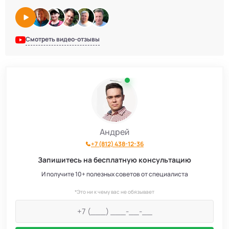
Септики Итал
16
Септики Bunker
2
Смотреть видео-отзывы
Септики Атлос
10
Септики Топаэро
30
Септики АКС
10
Андрей
+7 (812) 438-12-36
Септики SANI
4
Запишитесь на бесплатную консультацию
Септики GEO
6
И получите 10+ полезных советов от специалиста
*Это ни к чему вас не обязывает
Септики Аэробокс
4