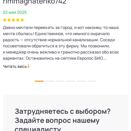
rimmagnatenko742
22 мая 2025
2
Давно мечтали переехать за город, и вот наконец‑то наша
Р
мечта сбылась! Единственное, что немного омрачало
п
е
радость — отсутствие нормальной канализации. Соседи
Е
посоветовали обратиться в эту фирму. Мы позвонили,
о
и менеджер очень вежливо и грамотно рассказал обо всех
м
вариантах. Остановились на септике Евролос БИО.
п
Монтажники приехали вовремя, установили всё быстро
д
Читать весь
Ч
и аккуратно. Теперь в доме все удобства, нарадоваться
л
не можем!
Затрудняетесь с выбором?
Задайте вопрос нашему
специалисту