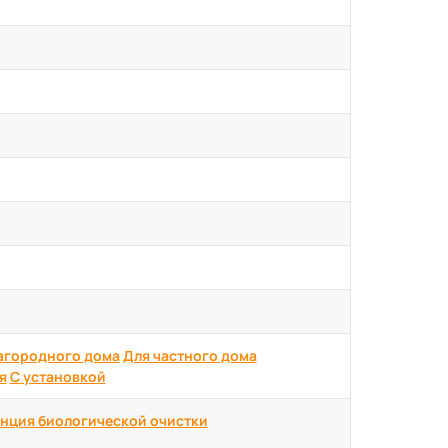
агородного дома
Для частного дома
я
С установкой
нция биологической очистки