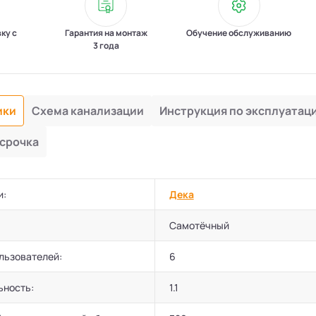
вку с
Гарантия на монтаж
Обучение обслуживанию
3 года
ики
Схема канализации
Инструкция по эксплуатац
срочка
и:
Дека
Самотёчный
льзователей:
6
ьность:
1.1