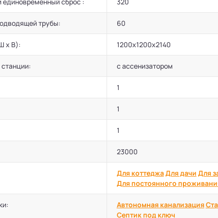
 единовременный сброс :
320
подводящей трубы:
60
Ш х В):
1200х1200х2140
 станции:
с ассенизатором
1
1
1
23000
Для коттеджа
Для дачи
Для з
Для постоянного проживани
ки:
Автономная канализация
Ста
Септик под ключ