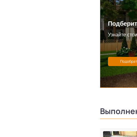
Подберит
Узнайте стои
Выполне