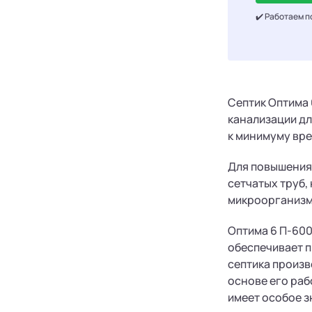
✔️ Работаем п
Септик Оптима
канализации дл
к минимуму вре
Для повышения 
сетчатых труб,
микроорганизмы
Оптима 6 П-600
обеспечивает п
септика произв
основе его раб
имеет особое з