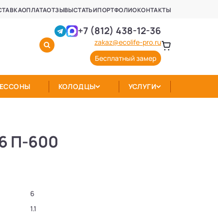
СТАВКА
ОПЛАТА
ОТЗЫВЫ
СТАТЬИ
ПОРТФОЛИО
КОНТАКТЫ
+7 (812) 438-12-36
zakaz@ecolife-pro.ru
Бесплатный замер
КЕССОНЫ
КОЛОДЦЫ
УСЛУГИ
6 П-600
6
1.1