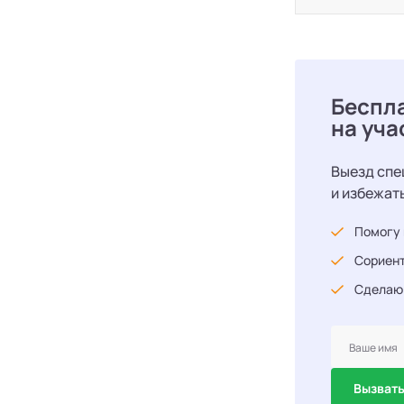
Беспл
на уча
Выезд спе
и избежат
Помогу 
Сориент
Сделаю
Вызвать