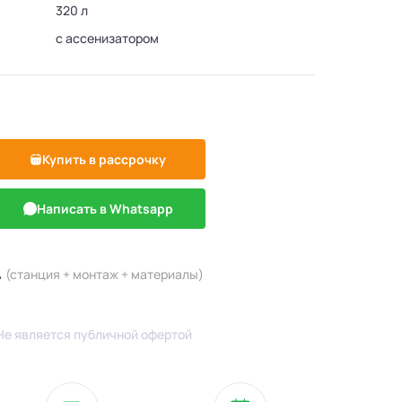
320 л
с ассенизатором
Купить в рассрочку
Написать в Whatsapp
.
(станция + монтаж + материалы)
Не является публичной офертой