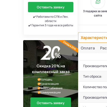
Оставить заявку
3 подарка за зая
сайта
✔️ Работаем по СПб и Лен.
области
✔️ Гарантия 3 года на все работы
Характерист
Скидка 20%
Оплата
Рас
Скидка 20% на
Производител
комплексный заказ
Тип сброса:
Колодец
Канализация
Количество по
Водоснабжение
Коммуникации
Производител
Оставить заявку