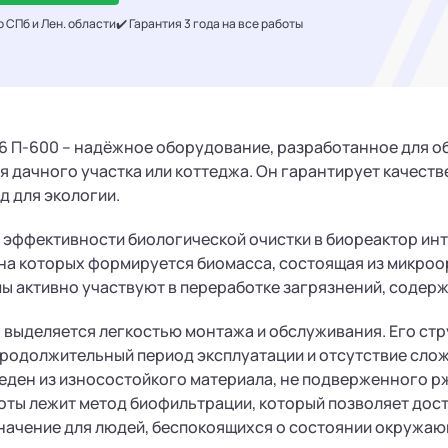
о СПб и Лен. области
✔️ Гарантия 3 года на все работы
 6 П-600 – надёжное оборудование, разработанное для 
я дачного участка или коттеджа. Он гарантирует качест
д для экологии.
эффективности биологической очистки в биореактор инт
 на которых формируется биомасса, состоящая из микроо
 активно участвуют в переработке загрязнений, содерж
 выделяется легкостью монтажа и обслуживания. Его стр
родолжительный период эксплуатации и отсутствие слож
еден из износостойкого материала, не подверженного р
оты лежит метод биофильтрации, который позволяет дост
начение для людей, беспокоящихся о состоянии окружаю