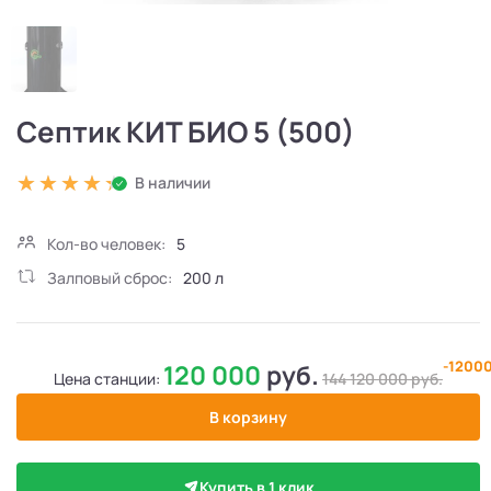
Септик КИТ БИО 5 (500)
В наличии
Кол-во человек:
5
Залповый сброс:
200 л
-1200
120 000
руб.
Цена станции:
144 120 000
руб.
В корзину
Купить в 1 клик