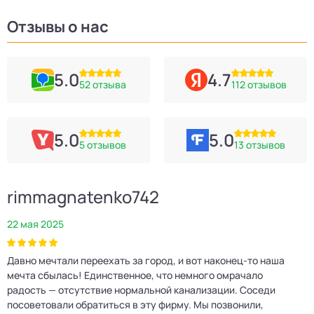
Отзывы о нас
5.0
4.7
52 отзыва
112 отзывов
5.0
5.0
5 отзывов
13 отзывов
rimmagnatenko742
22 мая 2025
2
Давно мечтали переехать за город, и вот наконец‑то наша
Р
мечта сбылась! Единственное, что немного омрачало
п
е
радость — отсутствие нормальной канализации. Соседи
Е
посоветовали обратиться в эту фирму. Мы позвонили,
о