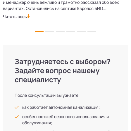
и менеджер очень вежливо и грамотно рассказал обо всех
м
вариантах. Остановились на септике Евролос БИО.
п
Монтажники приехали вовремя, установили всё быстро
д
Читать весь
Ч
и аккуратно. Теперь в доме все удобства, нарадоваться
л
не можем!
Затрудняетесь с выбором?
Задайте вопрос нашему
специалисту
После консультации вы узнаете:
как работает автономная канализация;
особенности её сезонного использования и
обслуживания;