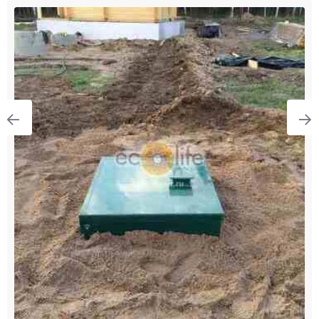
Монтаж БиоПурит 5 в ДНП Еловый Бор
Где был выполнен
Россия, Ленинградская область, Кировский район,
Шумское сельское поселение, коттеджный посёлок
Еловый Бор 1
Подробнее