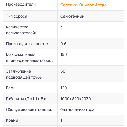
Производители:
Септики Юнилос Астра
Тип сброса:
Самотёчный
Количество
3
пользователей:
Производительность:
0.6
Максимальный
150
единовременный сброс :
Заглубление
60
подводящей трубы:
Вес:
120
Габариты (Д х Ш х В):
1000х820х2030
Обслуживание станции:
без ассенизатора
Краны:
1