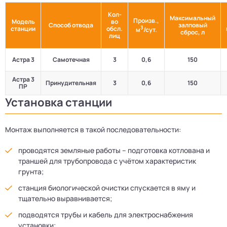
Кол-
Максимальный
Произв.,
Модель
во
Способ отвода
залповый
3
станции
обсл.
м
/сут.
сброс, л
лиц
Астра 3
Самотечная
3
0,6
150
Астра 3
Принудительная
3
0,6
150
ПР
Установка станции
Монтаж выполняется в такой последовательности:
проводятся земляные работы – подготовка котлована и
траншей для трубопровода с учётом характеристик
грунта;
станция биологической очистки спускается в яму и
тщательно выравнивается;
подводятся трубы и кабель для электроснабжения
установки;