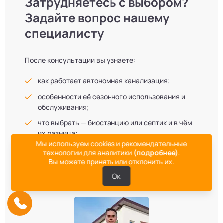
Затрудняетесь с выбором?
Задайте вопрос нашему
специалисту
После консультации вы узнаете:
как работает автономная канализация;
особенности её сезонного использования и
обслуживания;
что выбрать — биостанцию или септик и в чём
их разница;
Мы используем cookies и рекомендательные
какая станция лучше отвечает вашим
технологии для аналитики
(подробнее)
.
потребностям;
Вы можете принять или отклонить их.
куда утилизировать сточную воду на вашем
Ок
участке.