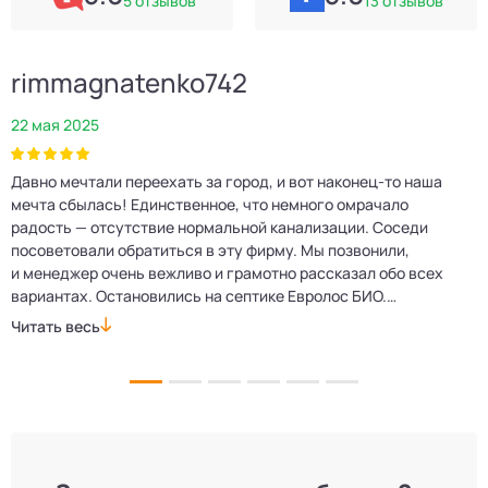
5 отзывов
13 отзывов
rimmagnatenko742
22 мая 2025
2
Давно мечтали переехать за город, и вот наконец‑то наша
Р
мечта сбылась! Единственное, что немного омрачало
п
е
радость — отсутствие нормальной канализации. Соседи
Е
посоветовали обратиться в эту фирму. Мы позвонили,
о
и менеджер очень вежливо и грамотно рассказал обо всех
м
вариантах. Остановились на септике Евролос БИО.
п
Монтажники приехали вовремя, установили всё быстро
д
Читать весь
Ч
и аккуратно. Теперь в доме все удобства, нарадоваться
л
не можем!