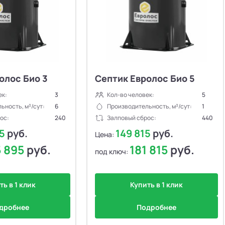
олос Био 3
Септик Евролос Био 5
ек:
3
Кол-во человек:
5
ьность, м³/сут:
6
Производительность, м³/сут:
1
ос:
240
Залповый сброс:
440
95
руб.
149 815
руб.
Цена:
5 895
руб.
181 815
руб.
под ключ:
ть в 1 клик
Купить в 1 клик
дробнее
Подробнее