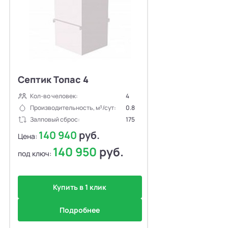
Септик Топас 4
Кол-во человек:
4
Производительность, м³/сут:
0.8
Залповый сброс:
175
140 940
руб.
Цена:
140 950
руб.
под ключ:
Купить в 1 клик
Подробнее