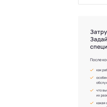
Затру
Задай
спец
После ко
как ра
особен
обслу
что вы
их раз
какая