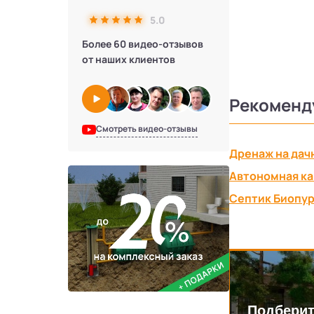
5.0
Более 60 видео-отзывов
от наших клиентов
Рекоменд
Смотреть видео-отзывы
Дренаж на дач
Автономная ка
Септик Биопу
Подберит