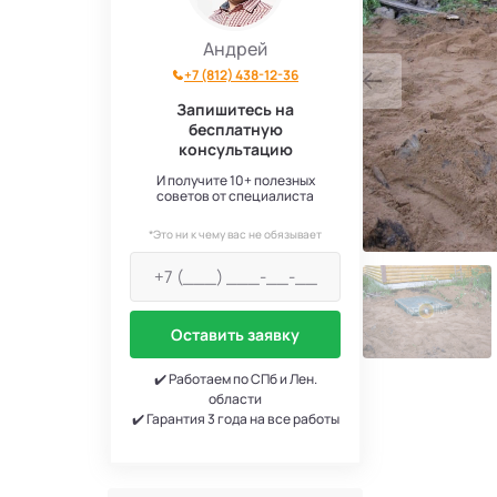
Андрей
+7 (812) 438-12-36
Запишитесь на
бесплатную
консультацию
И получите 10+ полезных
советов от специалиста
*Это ни к чему вас не обязывает
Оставить заявку
✔️ Работаем по СПб и Лен.
области
✔️ Гарантия 3 года на все работы