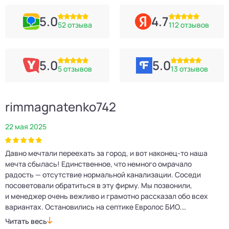
5.0
4.7
52 отзыва
112 отзывов
5.0
5.0
5 отзывов
13 отзывов
rimmagnatenko742
22 мая 2025
2
Давно мечтали переехать за город, и вот наконец‑то наша
Р
мечта сбылась! Единственное, что немного омрачало
п
е
радость — отсутствие нормальной канализации. Соседи
Е
посоветовали обратиться в эту фирму. Мы позвонили,
о
и менеджер очень вежливо и грамотно рассказал обо всех
м
вариантах. Остановились на септике Евролос БИО.
п
Монтажники приехали вовремя, установили всё быстро
д
Читать весь
Ч
и аккуратно. Теперь в доме все удобства, нарадоваться