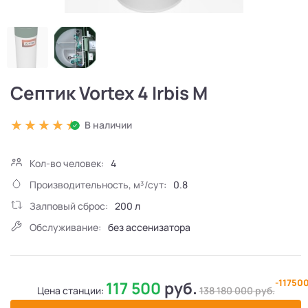
Септик Vortex 4 Irbis M
В наличии
Кол-во человек:
4
Производительность, м³/сут:
0.8
Залповый сброс:
200 л
Обслуживание:
без ассенизатора
-11750
117 500
руб.
Цена станции:
138 180 000
руб.