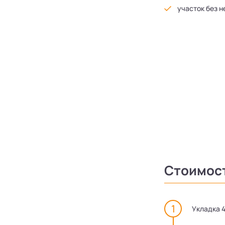
участок без н
Стоимос
Укладка 4