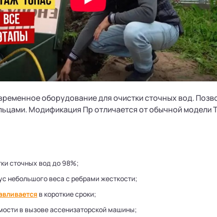
временное оборудование для очистки сточных вод. Позв
ильцами. Модификация Пр отличается от обычной модели
тки сточных вод до 98%;
ус небольшого веса с ребрами жесткости;
авливается
в короткие сроки;
мости в вызове ассенизаторской машины;