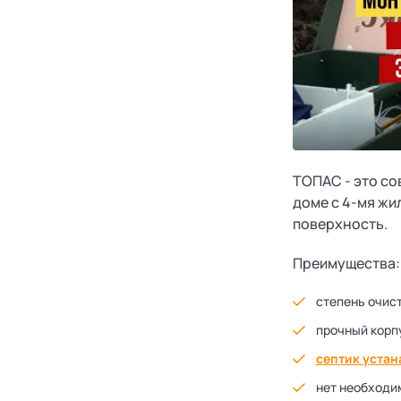
ТОПАС - это со
доме с 4-мя ж
поверхность.
Преимущества:
степень очис
прочный корп
септик устан
нет необходи