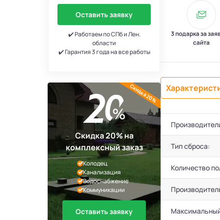
Оставить заявку
3 подарка за зая
✔️ Работаем по СПб и Лен.
сайта
области
✔️ Гарантия 3 года на все работы
Скидка 20%
Характерист
Производител
Скидка 20% на
Тип сброса:
комплексный заказ
Колодец
Количество по
Канализация
Водоснабжение
Производител
Коммуникации
Максимальный
Оставить заявку