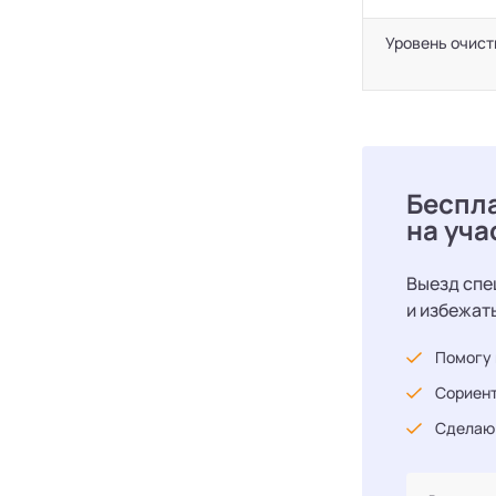
Уровень очист
Беспл
на уча
Выезд спе
и избежат
Помогу 
Сориент
Сделаю