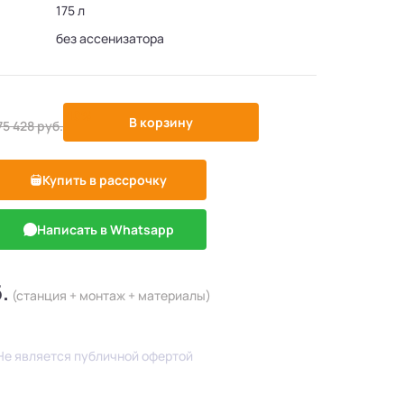
175 л
без ассенизатора
-10%
В корзину
75 428
руб.
Купить в рассрочку
Написать в Whatsapp
.
(станция + монтаж + материалы)
Не является публичной офертой