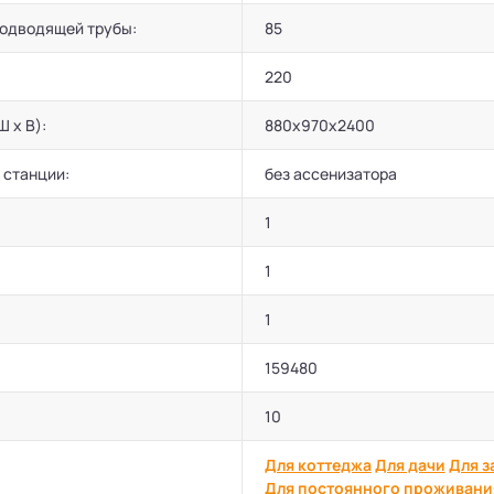
подводящей трубы:
85
220
Ш х В):
880х970х2400
 станции:
без ассенизатора
1
1
1
159480
10
Для коттеджа
Для дачи
Для з
Для постоянного проживани