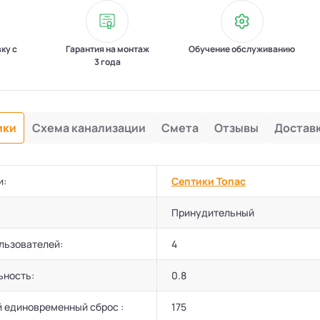
вку с
Гарантия на монтаж
Обучение обслуживанию
3 года
ики
Схема канализации
Смета
Отзывы
Достав
и:
Септики Топас
Принудительный
льзователей:
4
ьность:
0.8
 единовременный сброс :
175