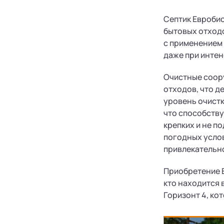
Септик Евробио
бытовых отход
с применением
даже при инте
Очистные соор
отходов, что д
уровень очистк
что способству
крепких и не п
погодных услов
привлекательн
Приобретение Е
кто находится 
Горизонт 4, ко