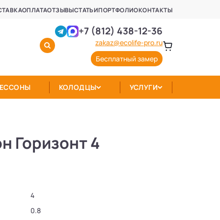
СТАВКА
ОПЛАТА
ОТЗЫВЫ
СТАТЬИ
ПОРТФОЛИО
КОНТАКТЫ
+7 (812) 438-12-36
zakaz@ecolife-pro.ru
Бесплатный замер
КЕССОНЫ
КОЛОДЦЫ
УСЛУГИ
н Горизонт 4
4
0.8