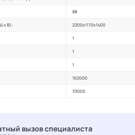
88
Ш х В):
2200х1170х1400
1
1
1
162000
33000
атный вызов специалиста