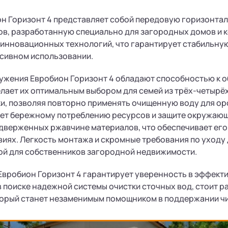
н Горизонт 4 представляет собой передовую горизонта
ов, разработанную специально для загородных домов и 
 инновационных технологий, что гарантирует стабильну
нсивном использовании.
ужения Евробион Горизонт 4 обладают способностью к о
елает их оптимальным выбором для семей из трёх-четырё
и, позволяя повторно применять очищенную воду для ор
ет бережному потреблению ресурсов и защите окружающе
одверженных ржавчине материалов, что обеспечивает его
иях. Легкость монтажа и скромные требования по уходу
ой для собственников загородной недвижимости.
вробион Горизонт 4 гарантирует уверенность в эффектив
в поиске надежной системы очистки сточных вод, стоит 
торый станет незаменимым помощником в поддержании чи