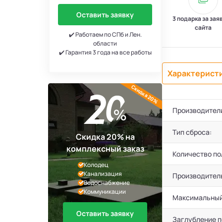
Оставить заявку
3 подарка за зая
сайта
✔️ Работаем по СПб и Лен.
области
✔️ Гарантия 3 года на все работы
Характерист
Скидка 20%
Производител
Тип сброса:
Скидка 20% на
комплексный заказ
Количество по
Колодец
Канализация
Производител
Водоснабжение
Коммуникации
Максимальный
Оставить заявку
Заглубление 