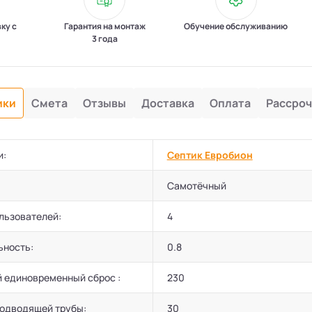
вку с
Гарантия на монтаж
Обучение обслуживанию
3 года
ики
Смета
Отзывы
Доставка
Оплата
Рассроч
и:
Септик Евробион
Самотёчный
льзователей:
4
ьность:
0.8
 единовременный сброс :
230
подводящей трубы:
30