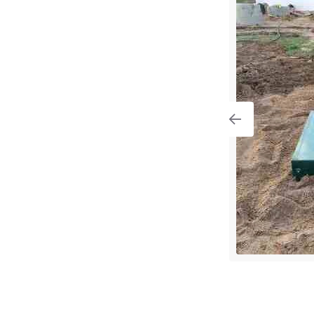
ng с высоким уровнем грунтовых
градская область, Всеволожский
вское городское поселение, посёлок
па имени Морозова