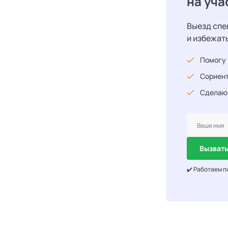
на уча
Выезд спе
и избежат
Помогу 
Сориент
Сделаю
Вызвать
✔️ Работаем п