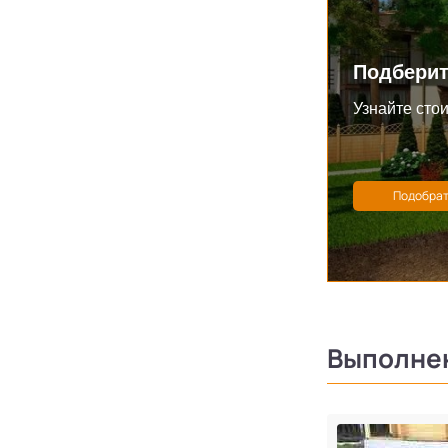
Подберит
Узнайте стои
Выполне