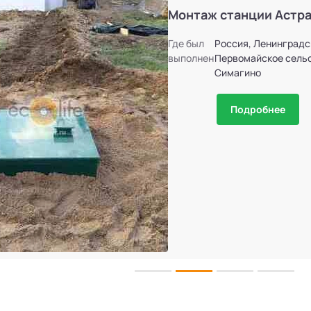
Монтаж станции Астра
Где был
Россия, Ленинградс
выполнен
Первомайское сельс
Симагино
Подробнее