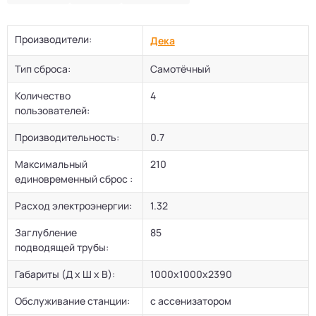
Производители:
Дека
Тип сброса:
Самотёчный
Количество
4
пользователей:
Производительность:
0.7
Максимальный
210
единовременный сброс :
Расход электроэнергии:
1.32
Заглубление
85
подводящей трубы:
Габариты (Д х Ш х В):
1000х1000х2390
Обслуживание станции:
с ассенизатором