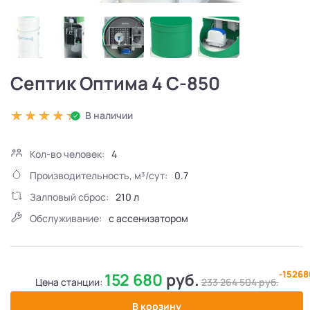
Септик Оптима 4 С-850
В наличии
Кол-во человек:
4
Производительность, м³/сут:
0.7
Залповый сброс:
210 л
Обслуживание:
с ассенизатором
-1526
152 680
руб.
Цена станции:
233 264 504
руб.
В корзину