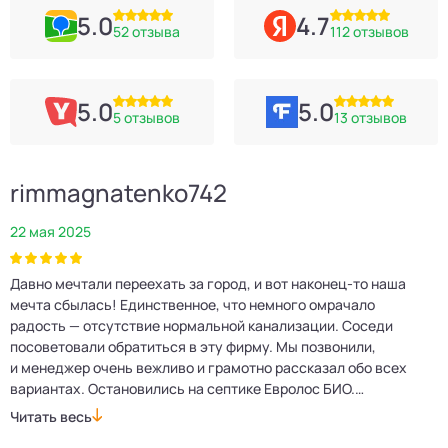
5.0
4.7
52 отзыва
112 отзывов
5.0
5.0
5 отзывов
13 отзывов
rimmagnatenko742
22 мая 2025
2
Давно мечтали переехать за город, и вот наконец‑то наша
Р
мечта сбылась! Единственное, что немного омрачало
п
е
радость — отсутствие нормальной канализации. Соседи
Е
посоветовали обратиться в эту фирму. Мы позвонили,
о
и менеджер очень вежливо и грамотно рассказал обо всех
м
вариантах. Остановились на септике Евролос БИО.
п
Монтажники приехали вовремя, установили всё быстро
д
Читать весь
Ч
и аккуратно. Теперь в доме все удобства, нарадоваться