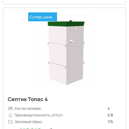
Супер цена
Септик Топас 4
Кол-во человек:
4
Производительность, м³/сут:
0.8
Залповый сброс:
175