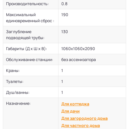
Производительность:
0.8
Максимальный
190
единовременный сброс :
Заглубление
130
подводящей трубы:
Габариты (Д х Ш х В):
1060х1060х2090
Обслуживание станции:
без ассенизатора
Краны:
1
Туалеты:
1
Душ/ванны:
1
Назначение:
Для коттеджа
Для дачи
Для загородного дома
Для частного дома