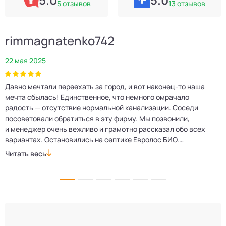
5 отзывов
13 отзывов
rimmagnatenko742
22 мая 2025
2
Давно мечтали переехать за город, и вот наконец‑то наша
Р
мечта сбылась! Единственное, что немного омрачало
п
е
радость — отсутствие нормальной канализации. Соседи
Е
посоветовали обратиться в эту фирму. Мы позвонили,
о
и менеджер очень вежливо и грамотно рассказал обо всех
м
вариантах. Остановились на септике Евролос БИО.
п
Монтажники приехали вовремя, установили всё быстро
д
Читать весь
Ч
и аккуратно. Теперь в доме все удобства, нарадоваться
л
не можем!