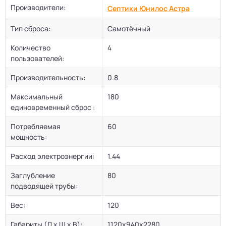
Производители:
Септики Юнилос Астра
Тип сброса:
Самотёчный
Количество
4
пользователей:
Производительность:
0.8
Максимальный
180
единовременный сброс :
Потребляемая
60
мощность:
Расход электроэнергии:
1.44
Заглубление
80
подводящей трубы:
Вес:
120
Габариты (Д х Ш х В):
1120x940x2280