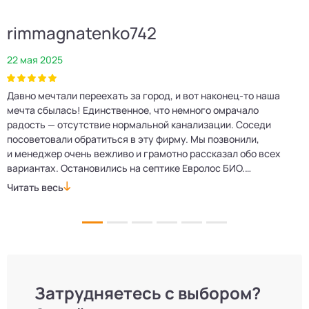
rimmagnatenko742
22 мая 2025
2
Давно мечтали переехать за город, и вот наконец‑то наша
Р
мечта сбылась! Единственное, что немного омрачало
п
е
радость — отсутствие нормальной канализации. Соседи
Е
посоветовали обратиться в эту фирму. Мы позвонили,
о
и менеджер очень вежливо и грамотно рассказал обо всех
м
вариантах. Остановились на септике Евролос БИО.
п
Монтажники приехали вовремя, установили всё быстро
д
Читать весь
Ч
и аккуратно. Теперь в доме все удобства, нарадоваться
л
не можем!
Затрудняетесь с выбором?