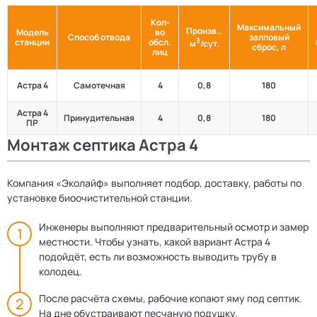
Кол-
Максимальный
Произв.,
Модель
во
Способ отвода
залповый
3
станции
обсл.
м
/сут.
сброс, л
лиц
Астра 4
Самотечная
4
0,8
180
Астра 4
Принудительная
4
0,8
180
ПР
Монтаж септика Астра 4
Компания «Эколайф» выполняет подбор, доставку, работы по
установке биоочистительной станции.
Инженеры выполняют предварительный осмотр и замер
местности. Чтобы узнать, какой вариант Астра 4
подойдёт, есть ли возможность выводить трубу в
колодец.
После расчёта схемы, рабочие копают яму под септик.
На дне обустраивают песчаную подушку.