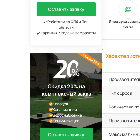
Оставить заявку
3 подарка за зая
✔️ Работаем по СПб и Лен.
сайта
области
✔️ Гарантия 3 года на все работы
Скидка 20%
Характерист
Производител
Скидка 20% на
Тип сброса:
комплексный заказ
Колодец
Количество по
Канализация
Водоснабжение
Производител
Коммуникации
Максимальный
Оставить заявку