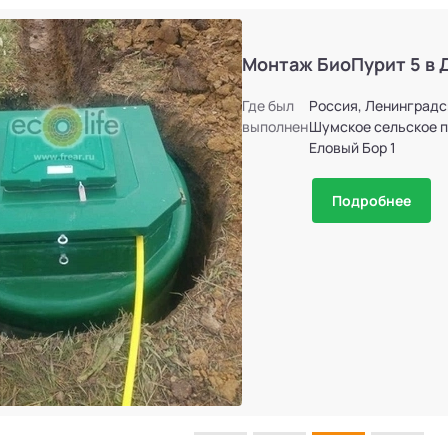
Монтаж БиоПурит 5 в 
Где был
Россия, Ленинградс
выполнен
Шумское сельское п
Еловый Бор 1
Подробнее