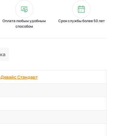
Оплата любым удобным
Срок службы более 50 лет
способом
ка
оДевaйс Стандарт