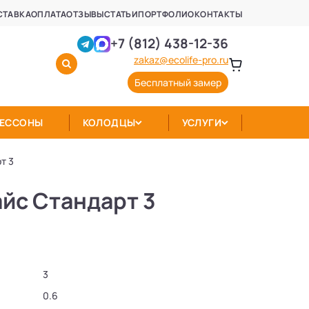
СТАВКА
ОПЛАТА
ОТЗЫВЫ
СТАТЬИ
ПОРТФОЛИО
КОНТАКТЫ
+7 (812) 438-12-36
zakaz@ecolife-pro.ru
Бесплатный замер
КЕССОНЫ
КОЛОДЦЫ
УСЛУГИ
т 3
йс Стандарт 3
3
0.6