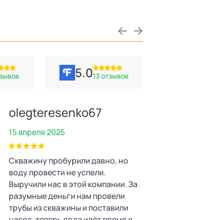
5.0
тзывов
13 отзывов
olegteresenko67
Иван
15 апреля 2025
2 апреля 2025
Скважину пробурили давно, но
Благодарим комп
воду провести не успели.
безупречный мон
Выручили нас в этой компании. За
водоснабжения н
разумные деньги нам провели
Работы выполнены
трубы из скважины и поставили
один день. Отнош
насос, теперь вода идёт прямо в
заслуживают пох