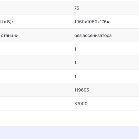
75
Ш х В):
1060х1060х1764
 станции:
без ассенизатора
1
1
1
119605
37000