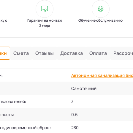
вку с
Гарантия на монтаж
Обучение обслуживанию
3 года
ики
Смета
Отзывы
Доставка
Оплата
Рассроч
и:
Автономная канализация Би
Самотёчный
льзователей:
3
ьность:
0.6
 единовременный сброс :
230