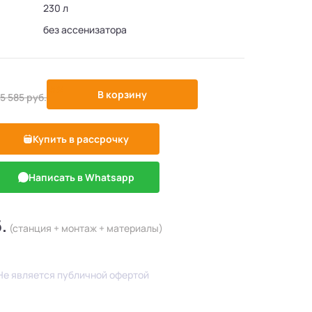
230 л
без ассенизатора
-5%
В корзину
25 585
руб.
Купить в рассрочку
Написать в Whatsapp
.
(станция + монтаж + материалы)
Не является публичной офертой