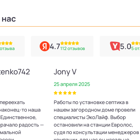
 нас
4.7
5.0
 отзыва
112 отзывов
5 о
tenko742
Jony V
25 апреля 2025
 переехать
Работы по установке септика в
т наконец‑то наша
нашем загородном доме провели
 Единственное,
специалисты ЭкоЛайф. Выбор
мрачало радость —
остановили на станции Евролос,
рмальной
судя по консультации менеджеров
Соседи
компании, для нас он идеально