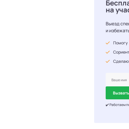
Беспл
на уча
Выезд спе
и избежат
Помогу 
Сориент
Сделаю
Вызвать
✔️ Работаем п