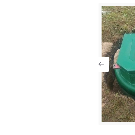
тра 8 в поселке Симагино
градская область, Выборгский район,
сельское поселение, поселок