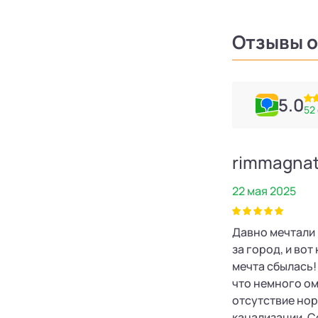
Отзывы о
5.0
52
Ольга Пустовойтова
rimmagna
20 мая 2025
22 мая 2025
Огромное спасибо Алексею за
Давно мечтали
прекрасно сделанные внутренние
за город, и во
р
работы, все просто безупречно.
мечта сбылась!
Боялись,что внутренние трубы
что немного о
будут некрасиво выглядеть, но
отсутствие но
Алексей все сделал идеально -все
канализации. 