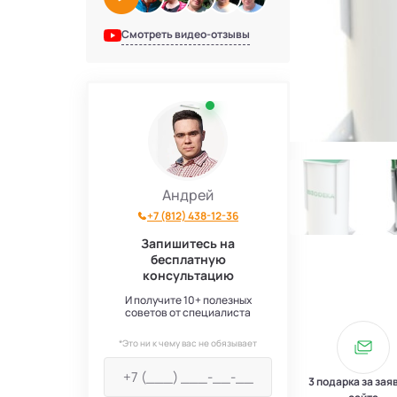
Смотреть видео-отзывы
Андрей
+7 (812) 438-12-36
Запишитесь на
бесплатную
консультацию
И получите 10+ полезных
советов от специалиста
*Это ни к чему вас не обязывает
3 подарка за зая