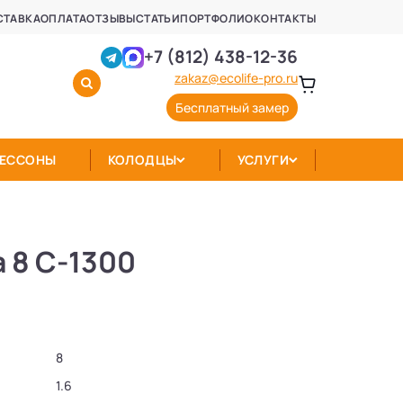
СТАВКА
ОПЛАТА
ОТЗЫВЫ
СТАТЬИ
ПОРТФОЛИО
КОНТАКТЫ
+7 (812) 438-12-36
zakaz@ecolife-pro.ru
Бесплатный замер
КЕССОНЫ
КОЛОДЦЫ
УСЛУГИ
 8 С-1300
8
1.6