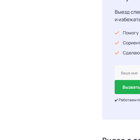
Выезд спе
и избежат
Помогу 
Сориент
Сделаю
Вызвать
✔️ Работаем п