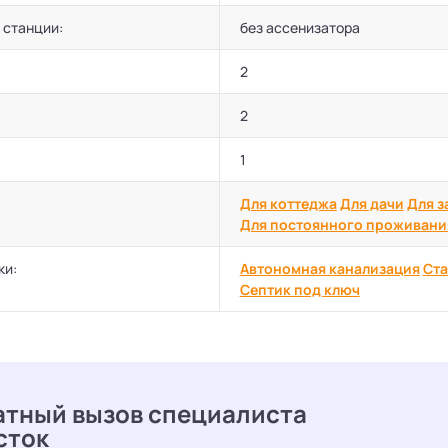
 станции:
без ассенизатора
2
2
1
Для коттеджа
Для дачи
Для з
Для постоянного проживани
ки:
Автономная канализация
Ста
Септик под ключ
атный вызов специалиста
сток