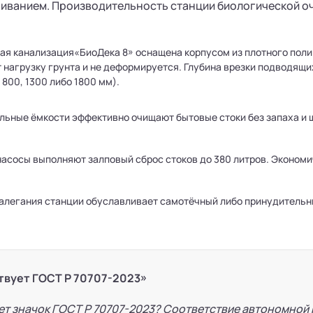
ванием. Производительность станции биологической очи
ая канализация«БиоДека 8» оснащена корпусом из плотного пол
 нагрузку грунта и не деформируется. Глубина врезки подводящи
 800, 1300 либо 1800 мм).
льные ёмкости эффективно очищают бытовые стоки без запаха и 
асосы выполняют залповый сброс стоков до 380 литров. Экономич
залегания станции обуславливает самотёчный либо принудительн
твует ГОСТ Р 70707-2023»
ет значок ГОСТ Р 70707-2023? Соответствие автономной