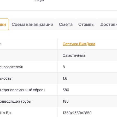
3 года
ики
Схема канализации
Смета
Отзывы
Достав
и:
Септики БиоДека
Самотёчный
льзователей:
8
ьность:
1.6
 единовременный сброс :
380
подводящей трубы:
180
Ш х В):
1350х1350х2850