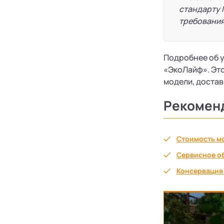
стандарту 
требования
Подробнее об у
«ЭкоЛайф». Эт
модели, достав
Рекомен
Стоимость м
Сервисное о
Консервация 