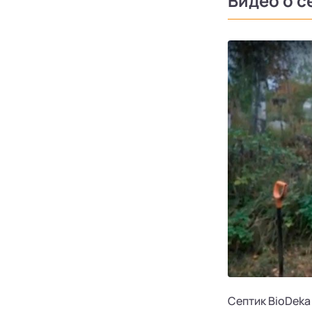
Видео о с
Септик BioDeka