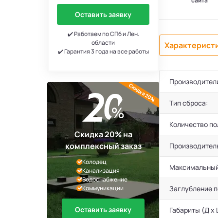
сайта
Оставить заявку
✔️ Работаем по СПб и Лен.
области
Характерист
✔️ Гарантия 3 года на все работы
Производител
Скидка 20%
Тип сброса:
Количество по
Скидка 20% на
комплексный заказ
Производител
Колодец
Максимальный
Канализация
Водоснабжение
Коммуникации
Заглубление 
Оставить заявку
Габариты (Д х 