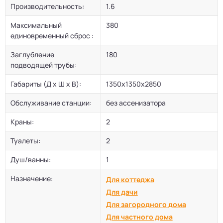
Производительность:
1.6
Максимальный
380
единовременный сброс :
Заглубление
180
подводящей трубы:
Габариты (Д х Ш х В):
1350х1350х2850
Обслуживание станции:
без ассенизатора
Краны:
2
Туалеты:
2
Душ/ванны:
1
Назначение:
Для коттеджа
Для дачи
Для загородного дома
Для частного дома