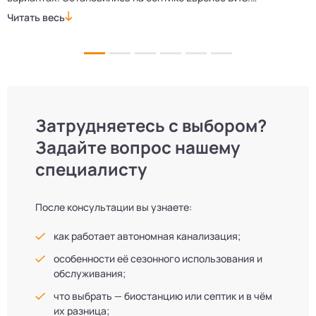
Монтажники приехали вовремя, установили всё быстро
д
Читать весь
Ч
и аккуратно. Теперь в доме все удобства, нарадоваться
л
не можем!
Затрудняетесь с выбором?
Задайте вопрос нашему
специалисту
После консультации вы узнаете:
как работает автономная канализация;
особенности её сезонного использования и
обслуживания;
что выбрать — биостанцию или септик и в чём
их разница;