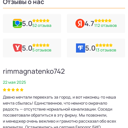
Отзывы о нас
5.0
4.7
52 отзыва
112 отзывов
5.0
5.0
5 отзывов
13 отзывов
rimmagnatenko742
22 мая 2025
2
Давно мечтали переехать за город, и вот наконец‑то наша
Р
мечта сбылась! Единственное, что немного омрачало
п
е
радость — отсутствие нормальной канализации. Соседи
Е
посоветовали обратиться в эту фирму. Мы позвонили,
о
и менеджер очень вежливо и грамотно рассказал обо всех
м
вариантах. Остановились на септике Евролос БИО.
п