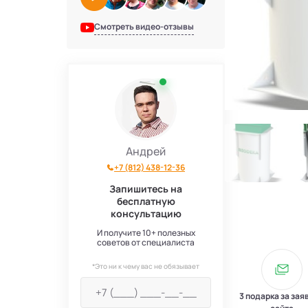
Смотреть видео-отзывы
Андрей
+7 (812) 438-12-36
Запишитесь на
бесплатную
консультацию
И получите 10+ полезных
советов от специалиста
*Это ни к чему вас не обязывает
3 подарка за зая