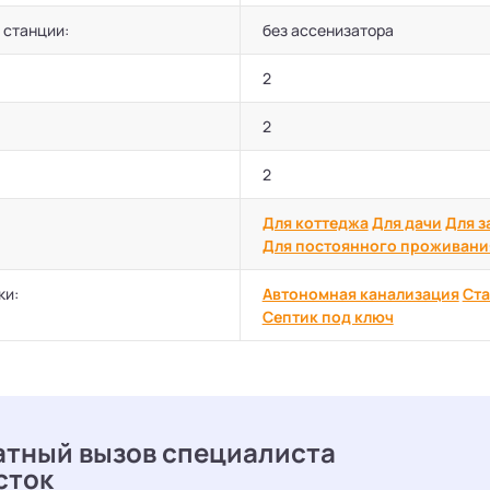
 станции:
без ассенизатора
2
2
2
Для коттеджа
Для дачи
Для з
Для постоянного проживани
ки:
Автономная канализация
Ста
Септик под ключ
атный вызов специалиста
сток