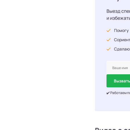
Выезд спе
и избежат
Помогу 
Сориент
Сделаю
Вызвать
✔️ Работаем п