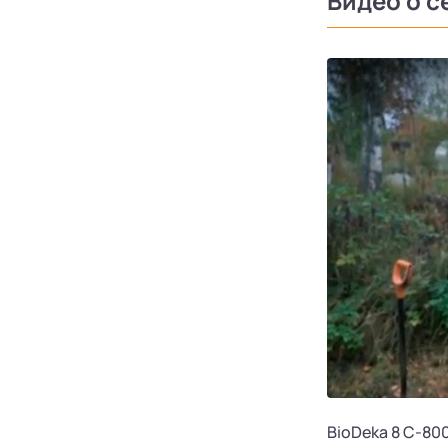
Видео о с
BioDeka 8 С-80