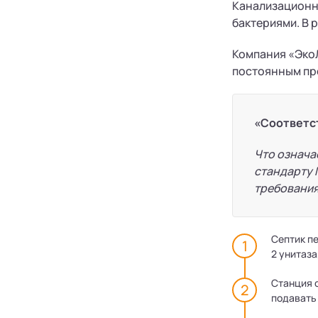
Канализационн
бактериями. В 
Компания «ЭкоЛ
постоянным пр
«Соответс
Что означа
стандарту 
требования
Септик пе
2 унитаза
Станция 
подавать