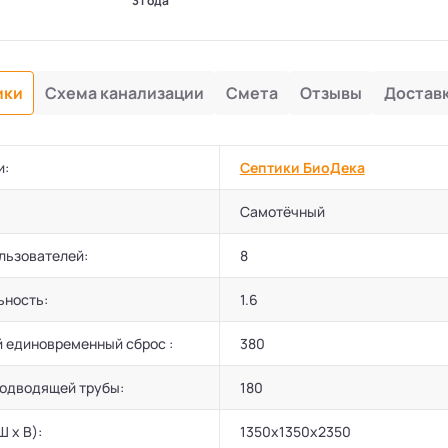
3 года
ики
Схема канализации
Смета
Отзывы
Достав
и:
Септики БиоДека
Самотёчный
льзователей:
8
ьность:
1.6
 единовременный сброс :
380
подводящей трубы:
180
Ш х В):
1350х1350х2350