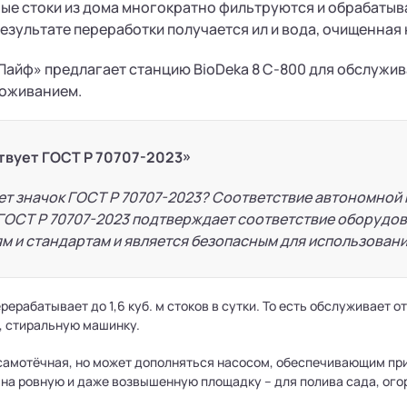
ые стоки из дома многократно фильтруются и обрабаты
результате переработки получается ил и вода, очищенная 
айф» предлагает станцию BioDeka 8 С-800 для обслужива
оживанием.
твует ГОСТ Р 70707-2023»
ет значок ГОСТ Р 70707-2023? Соответствие автономной
ГОСТ Р 70707-2023 подтверждает соответствие оборудо
м и стандартам и является безопасным для использовани
рерабатывает до 1,6 куб. м стоков в сутки. То есть обслуживает о
, стиральную машинку.
самотёчная, но может дополняться насосом, обеспечивающим пр
 на ровную и даже возвышенную площадку – для полива сада, ого