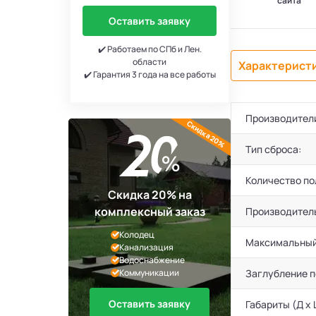
сайта
Оставить заявку
✔️ Работаем по СПб и Лен.
области
Характерист
✔️ Гарантия 3 года на все работы
Производител
Скидка 20%
Тип сброса:
Количество по
Скидка 20% на
комплексный заказ
Производител
Колодец
Максимальный
Канализация
Водоснабжение
Коммуникации
Заглубление 
Оставить заявку
Габариты (Д х 