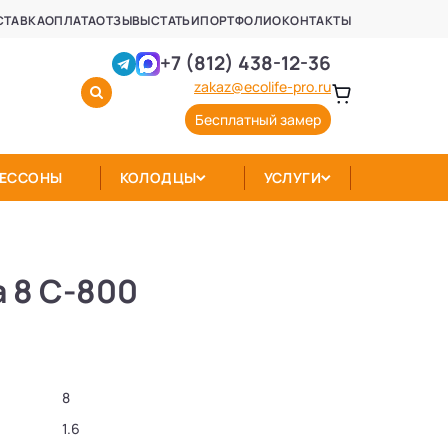
СТАВКА
ОПЛАТА
ОТЗЫВЫ
СТАТЬИ
ПОРТФОЛИО
КОНТАКТЫ
+7 (812) 438-12-36
zakaz@ecolife-pro.ru
Бесплатный замер
КЕССОНЫ
КОЛОДЦЫ
УСЛУГИ
 8 C-800
8
1.6