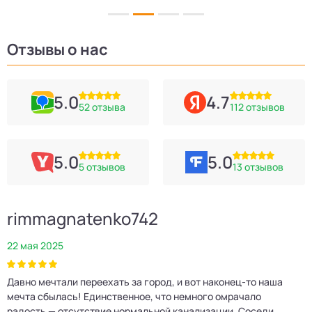
Отзывы о нас
5.0
4.7
52 отзыва
112 отзывов
5.0
5.0
5 отзывов
13 отзывов
rimmagnatenko742
22 мая 2025
2
Давно мечтали переехать за город, и вот наконец‑то наша
Р
мечта сбылась! Единственное, что немного омрачало
п
е
радость — отсутствие нормальной канализации. Соседи
Е