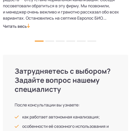
посоветовали обратиться в эту фирму. Мы позвонили,
о
и менеджер очень вежливо и грамотно рассказал обо всех
м
вариантах. Остановились на септике Евролос БИО.
п
Монтажники приехали вовремя, установили всё быстро
д
Читать весь
Ч
и аккуратно. Теперь в доме все удобства, нарадоваться
л
не можем!
Затрудняетесь с выбором?
Задайте вопрос нашему
специалисту
После консультации вы узнаете:
как работает автономная канализация;
особенности её сезонного использования и