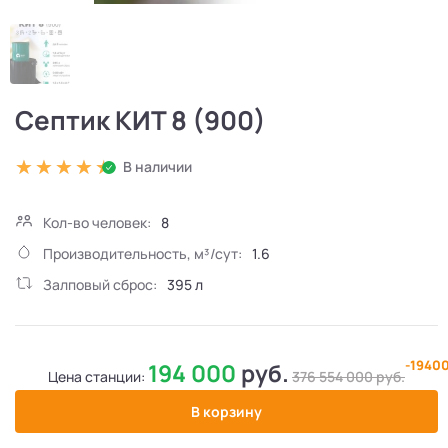
Септик КИТ 8 (900)
В наличии
Кол-во человек:
8
Производительность, м³/сут:
1.6
Залповый сброс:
395 л
-1940
194 000
руб.
Цена станции:
376 554 000
руб.
В корзину